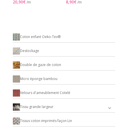
20,90
€
8,90
€
/m
/m
Coton enfant Oeko-Tex®
Destockage
Double de gaze de coton
Micro éponge bambou
Velours d'ameublement Cotelé
Tissu grande largeur
Tissus coton imprimés façon Lin