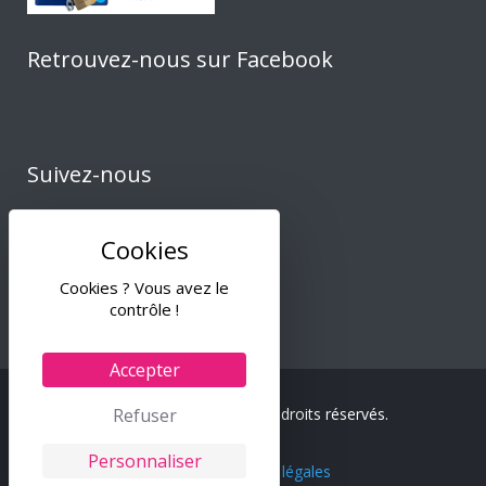
Retrouvez-nous sur Facebook
Suivez-nous
Cookies ? Vous avez le
contrôle !
Accepter
Refuser
© 2024 Tiss & Co – Tous droits réservés.
Personnaliser
C.G.V.
–
Mentions légales