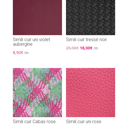
Simili cuir uni violet
Simili cuir tressé noir
aubergine
Le
Le
25,90
€
18,00
€
/m
8,90
€
/m
prix
prix
initial
actuel
était :
est :
25,90€.
18,00€.
Simili cuir Cabas rose
Simili cuir uni rose