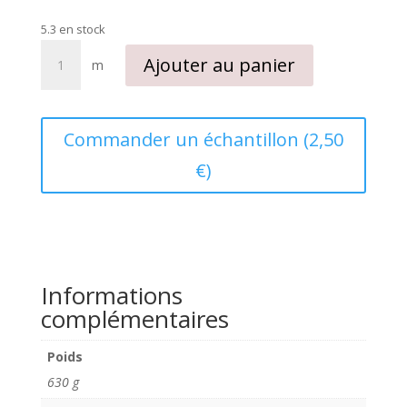
5.3 en stock
quantité
Ajouter au panier
m
de
Simili
cuir
uni
Commander un échantillon (2,50
beige
€)
Informations
complémentaires
Poids
630 g