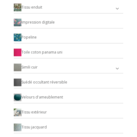
Tissu enduit
Impression digitale
Popeline
Toile coton panama uni
Simili cuir
Suédé occultant réversible
Velours d'ameublement
Tissu extérieur
Tissu jacquard