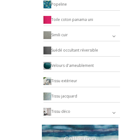
Popeline
Toile coton panama uni
Simili cuir
Suédé occultant réversible
Velours d'ameublement
Tissu extérieur
Tissu jacquard
Tissu déco
Collection