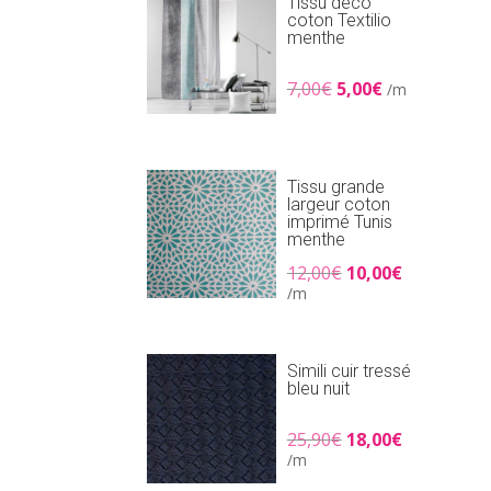
Tissu déco
coton Textilio
menthe
Le
Le
7,00
€
5,00
€
/m
prix
prix
initial
actuel
était :
est :
7,00€.
5,00€.
Tissu grande
largeur coton
imprimé Tunis
menthe
Le
Le
12,00
€
10,00
€
prix
prix
/m
initial
actuel
était :
est :
12,00€.
10,00€.
Simili cuir tressé
bleu nuit
Le
Le
25,90
€
18,00
€
prix
prix
/m
initial
actuel