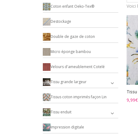
Voici 
Coton enfant Oeko-Tex®
Destockage
Double de gaze de coton
Micro éponge bambou
Velours d'ameublement Cotelé
Tissu grande largeur
Tissu
Tissus coton imprimés façon Lin
9,99
€
Tissu enduit
Impression digitale