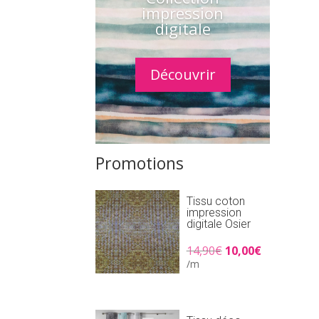
impression
digitale
Découvrir
Promotions
Tissu coton
impression
digitale Osier
Le
Le
14,90
€
10,00
€
prix
prix
/m
initial
actuel
était :
est :
14,90€.
10,00€.