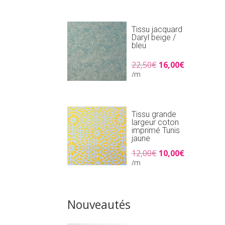
était :
est :
25,90€.
18,00€.
Tissu jacquard
Daryl beige /
bleu
Le
Le
22,50
€
16,00
€
prix
prix
/m
initial
actuel
était :
est :
22,50€.
16,00€.
Tissu grande
largeur coton
imprimé Tunis
jaune
Le
Le
12,00
€
10,00
€
prix
prix
/m
initial
actuel
était :
est :
12,00€.
10,00€.
Nouveautés