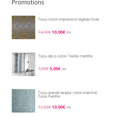
Promotions
Tissu coton impression digitale Osier
Le
Le
14,90
€
10,00
€
/m
prix
prix
initial
actuel
était :
est :
14,90€.
10,00€.
Tissu déco coton Textilio menthe
Le
Le
7,00
€
5,00
€
/m
prix
prix
initial
actuel
était :
est :
7,00€.
5,00€.
Tissu grande largeur coton imprimé
Tunis menthe
Le
Le
12,00
€
10,00
€
/m
prix
prix
initial
actuel