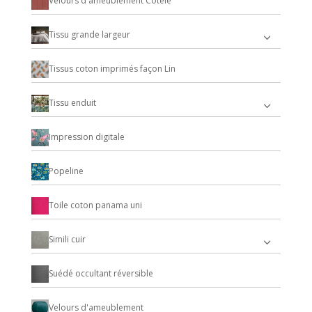
Velours d'ameublement Cotelé
Tissu grande largeur
Tissus coton imprimés façon Lin
Tissu enduit
Impression digitale
Popeline
Toile coton panama uni
Simili cuir
Suédé occultant réversible
Velours d'ameublement