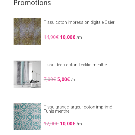
Promotions
Tissu coton impression digitale Osier
Le
Le
14,90
€
10,00
€
/m
prix
prix
initial
actuel
était :
est :
14,90€.
10,00€.
Tissu déco coton Textilio menthe
Le
Le
7,00
€
5,00
€
/m
prix
prix
initial
actuel
était :
est :
7,00€.
5,00€.
Tissu grande largeur coton imprimé
Tunis menthe
Le
Le
12,00
€
10,00
€
/m
prix
prix
initial
actuel