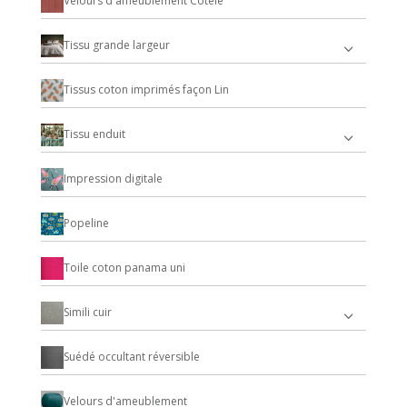
Velours d'ameublement Cotelé
Tissu grande largeur
Tissus coton imprimés façon Lin
Tissu enduit
Impression digitale
Popeline
Toile coton panama uni
Simili cuir
Suédé occultant réversible
Velours d'ameublement