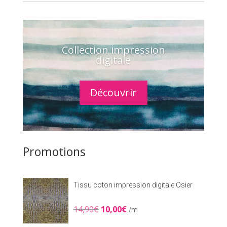
Collection impression
digitale
Découvrir
Promotions
Tissu coton impression digitale Osier
Le
Le
14,90
€
10,00
€
/m
prix
prix
initial
actuel