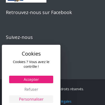
Retrouvez-nous sur Facebook
Suivez-nous
Cookies ? Vous avez le
contrôle !
Accepter
Refuser
© 2024 Tiss & Co – Tous droits réservés.
Personnaliser
C.G.V.
–
Mentions légales