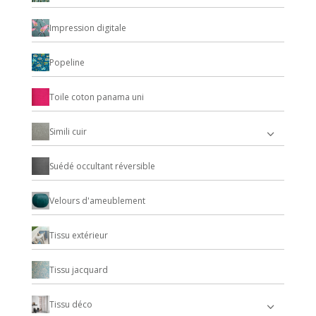
Impression digitale
Popeline
Toile coton panama uni
Simili cuir
Suédé occultant réversible
Velours d'ameublement
Tissu extérieur
Tissu jacquard
Tissu déco