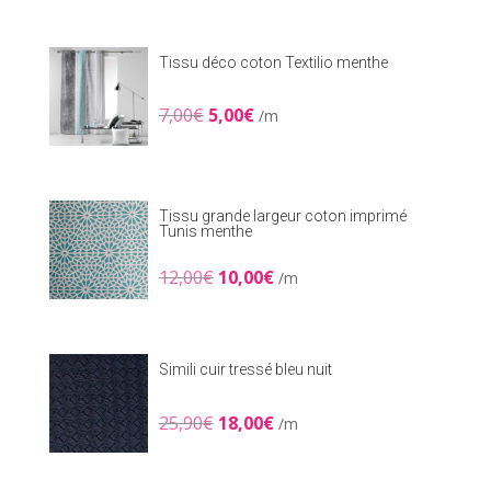
était :
est :
14,90€.
10,00€.
Tissu déco coton Textilio menthe
Le
Le
7,00
€
5,00
€
/m
prix
prix
initial
actuel
était :
est :
7,00€.
5,00€.
Tissu grande largeur coton imprimé
Tunis menthe
Le
Le
12,00
€
10,00
€
/m
prix
prix
initial
actuel
était :
est :
12,00€.
10,00€.
Simili cuir tressé bleu nuit
Le
Le
25,90
€
18,00
€
/m
prix
prix
initial
actuel
était :
est :