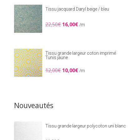
25,90€.
18,00€.
Tissu jacquard Daryl beige / bleu
Le
Le
22,50
€
16,00
€
/m
prix
prix
initial
actuel
était :
est :
22,50€.
16,00€.
Tissu grande largeur coton imprimé
Tunis jaune
Le
Le
12,00
€
10,00
€
/m
prix
prix
initial
actuel
était :
est :
12,00€.
10,00€.
Nouveautés
Tissu grande largeur polycoton uni blanc