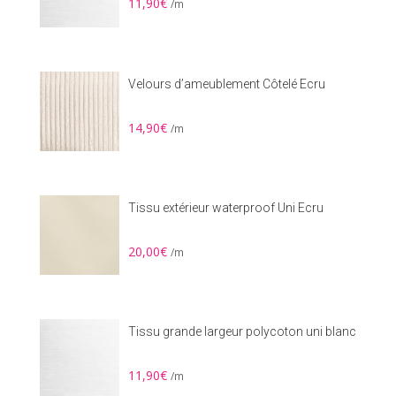
11,90
€
/m
Velours d’ameublement Côtelé Ecru
14,90
€
/m
Tissu extérieur waterproof Uni Ecru
20,00
€
/m
Tissu grande largeur polycoton uni blanc
11,90
€
/m