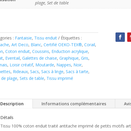
plage, Set de table
gories :
Fantaisie
,
Tissu enduit
Étiquettes :
tache
,
Art Deco
,
Blanc
,
Certifié OEKO-TEX®
,
Corail
,
on
,
Coton enduit
,
Coussins
,
Enduction acrylique
,
it
,
Eventail
,
Galettes de chaise
,
Graphique
,
Gris
,
nais
,
Loisir créatif
,
Moutarde
,
Nappes
,
Noir
,
ettes
,
Rideaux
,
Sacs
,
Sacs à linge
,
Sacs à tarte
,
 de plage
,
Sets de table
,
Tissu imprimé
Description
Informations complémentaires
Avis
Détails
Tissu 100% coton enduit traité antitache imprimé de petits motifs art