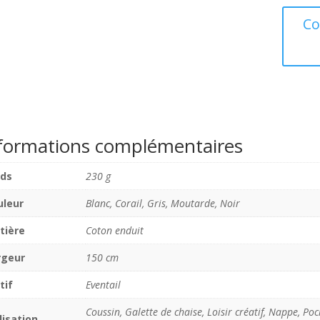
coton
enduit
Co
Zonya
formations complémentaires
ids
230 g
uleur
Blanc, Corail, Gris, Moutarde, Noir
tière
Coton enduit
rgeur
150 cm
tif
Eventail
Coussin, Galette de chaise, Loisir créatif, Nappe, Poch
lisation