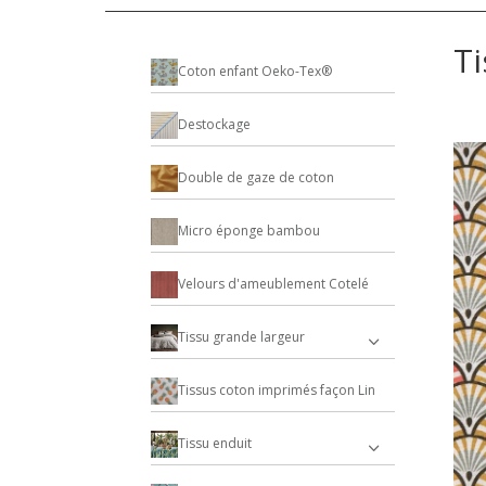
Ti
Coton enfant Oeko-Tex®
Destockage
Double de gaze de coton
Micro éponge bambou
Velours d'ameublement Cotelé
Tissu grande largeur
Tissus coton imprimés façon Lin
Tissu enduit