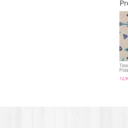
Pr
Tiss
Poi
12,9