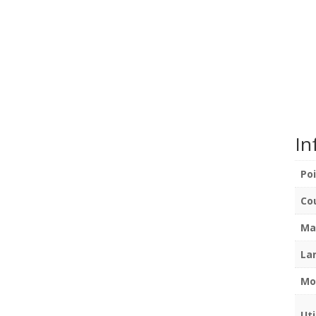
In
Po
Co
Ma
La
Mo
Uti