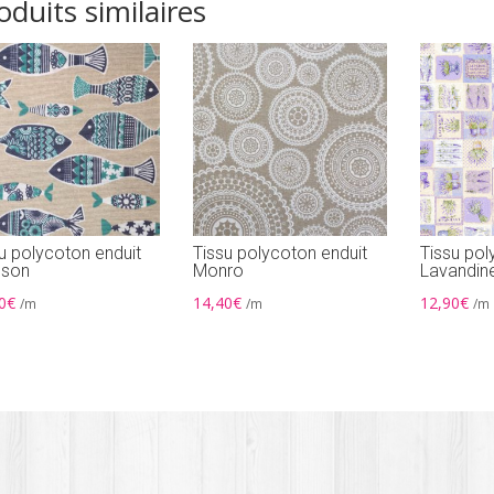
oduits similaires
u polycoton enduit
Tissu polycoton enduit
Tissu pol
sson
Monro
Lavandin
0
€
14,40
€
12,90
€
/m
/m
/m