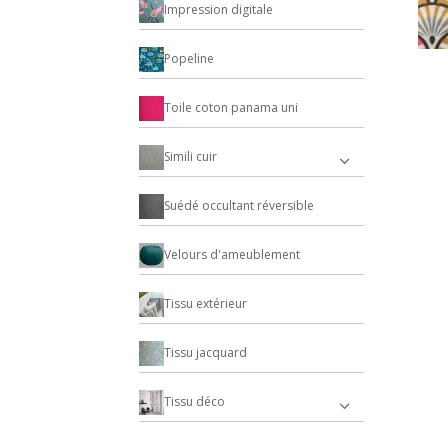
Impression digitale
Popeline
Toile coton panama uni
Simili cuir
Suédé occultant réversible
Velours d'ameublement
Tissu extérieur
Tissu jacquard
Tissu déco