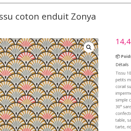
ssu coton enduit Zonya
14,
📦 Poid
Détails
Tissu 1
petits m
corail s
imperméa
simple c
30° sans
confecti
table, s
tarte, r