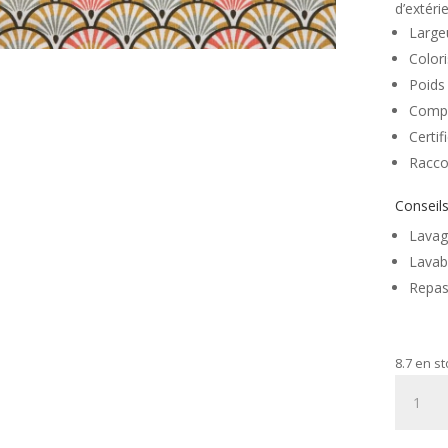
d’extérie
Large
Colori
Poids
Compo
Certi
Racco
Conseils
Lavag
Lavab
Repas
8.7 en s
quantité
de
Tissu