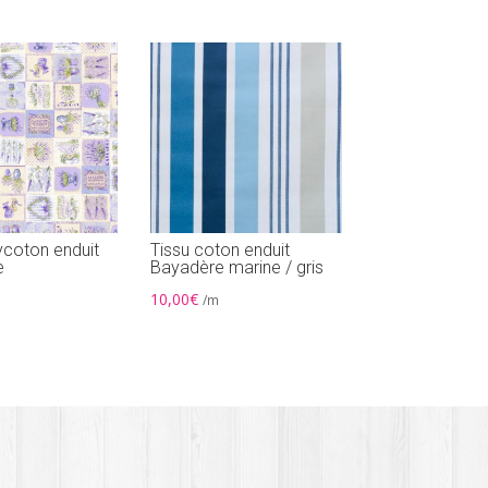
ycoton enduit
Tissu coton enduit
e
Bayadère marine / gris
10,00
€
/m