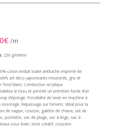
40
€
/m
s:
230 g/mètre
00% coton enduit traité antitache imprimé de
otifs art déco japonisants moutarde, gris et
ur fond blanc. L’enduction acrylique
bilise le tissu et permet un entretien facile d’un
oup d’éponge. Possibilité de laver en machine à
 essorage. Repassage sur l’envers. Idéal pour la
on de nappe, coussin, galette de chaise, set de
ac, pochette, sac de plage, sac à linge, sac à
ideaux sous évier, loisir créatif, coussins