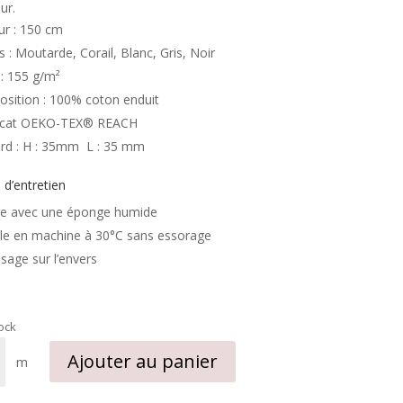
ur.
ur : 150 cm
s : Moutarde, Corail, Blanc, Gris, Noir
 : 155 g/m²
sition : 100% coton enduit
ficat OEKO-TEX® REACH
rd : H : 35mm L : 35 mm
 d’entretien
e avec une éponge humide
le en machine à 30°C sans essorage
sage sur l’envers
tock
Ajouter au panier
m