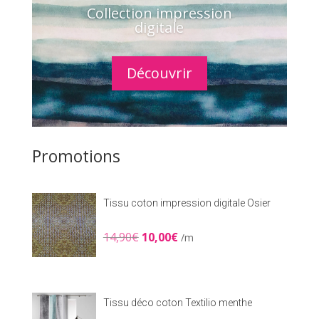
Collection impression
digitale
Découvrir
Promotions
Tissu coton impression digitale Osier
Le
Le
14,90
€
10,00
€
/m
prix
prix
initial
actuel
était :
est :
14,90€.
10,00€.
Tissu déco coton Textilio menthe