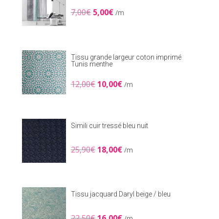
Le
Le
7,00
€
5,00
€
/m
prix
prix
initial
actuel
était :
est :
7,00€.
5,00€.
Tissu grande largeur coton imprimé
Tunis menthe
Le
Le
12,00
€
10,00
€
/m
prix
prix
initial
actuel
était :
est :
12,00€.
10,00€.
Simili cuir tressé bleu nuit
Le
Le
25,90
€
18,00
€
/m
prix
prix
initial
actuel
était :
est :
25,90€.
18,00€.
Tissu jacquard Daryl beige / bleu
Le
Le
22,50
€
16,00
€
/m