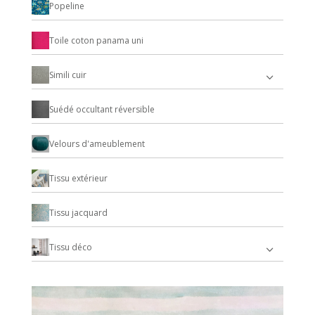
Popeline
Toile coton panama uni
Simili cuir
Suédé occultant réversible
Velours d'ameublement
Tissu extérieur
Tissu jacquard
Tissu déco