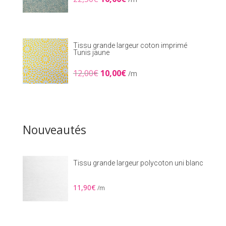
prix
prix
initial
actuel
était :
est :
22,50€.
16,00€.
Tissu grande largeur coton imprimé
Tunis jaune
Le
Le
12,00
€
10,00
€
/m
prix
prix
initial
actuel
était :
est :
12,00€.
10,00€.
Nouveautés
Tissu grande largeur polycoton uni blanc
11,90
€
/m