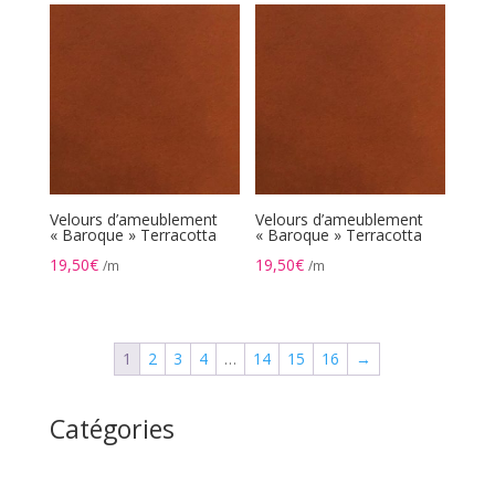
Velours d’ameublement
Velours d’ameublement
« Baroque » Terracotta
« Baroque » Terracotta
19,50
€
19,50
€
/m
/m
1
2
3
4
…
14
15
16
→
Catégories