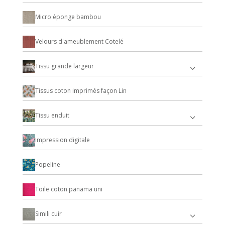
Micro éponge bambou
Velours d'ameublement Cotelé
Tissu grande largeur
Tissus coton imprimés façon Lin
Tissu enduit
Impression digitale
Popeline
Toile coton panama uni
Simili cuir