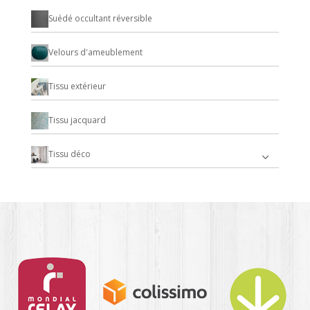
Suédé occultant réversible
Velours d'ameublement
Tissu extérieur
Tissu jacquard
Tissu déco