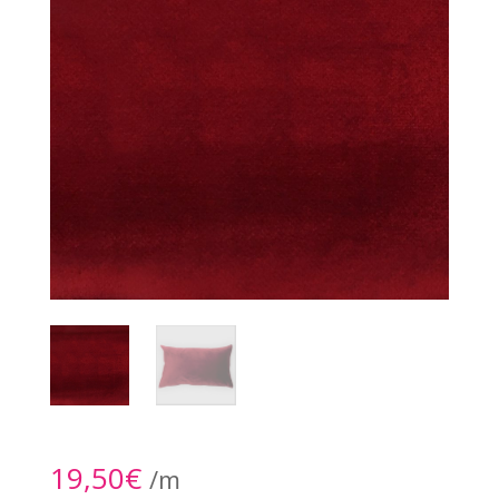
19,50
€
/m