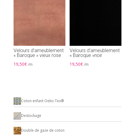
Velours d’ameublement
Velours d’ameublement
« Baroque » vieux rose
« Baroque »noir
19,50
€
19,50
€
/m
/m
Coton enfant Oeko-Tex®
Destockage
Double de gaze de coton