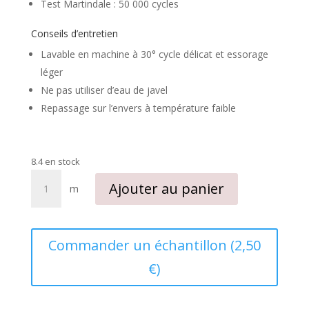
Test Martindale : 50 000 cycles
Conseils d’entretien
Lavable en machine à 30° cycle délicat et essorage
léger
Ne pas utiliser d’eau de javel
Repassage sur l’envers à température faible
8.4 en stock
quantité
Ajouter au panier
m
de
Velours
d'ameublement
"Baroque"
Commander un échantillon (2,50
rouge
€)
bordeaux