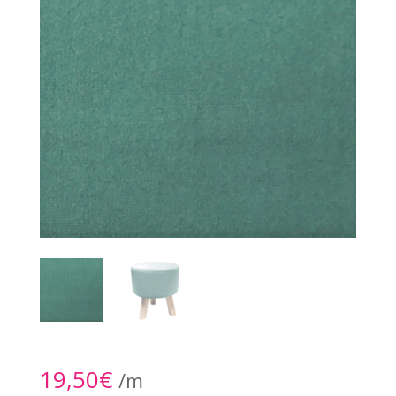
19,50
€
/m