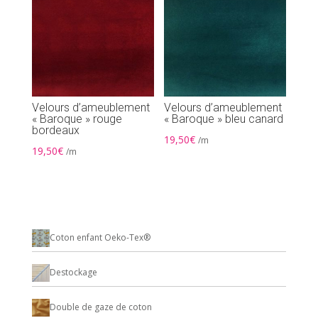
Velours d’ameublement
Velours d’ameublement
« Baroque » rouge
« Baroque » bleu canard
bordeaux
19,50
€
/m
19,50
€
/m
Coton enfant Oeko-Tex®
Destockage
Double de gaze de coton