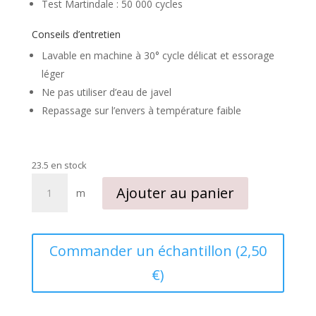
Test Martindale : 50 000 cycles
Conseils d’entretien
Lavable en machine à 30° cycle délicat et essorage
léger
Ne pas utiliser d’eau de javel
Repassage sur l’envers à température faible
23.5 en stock
quantité
Ajouter au panier
m
de
Velours
d'ameublement
"Baroque"
Commander un échantillon (2,50
vert
€)
d'eau
Aqua