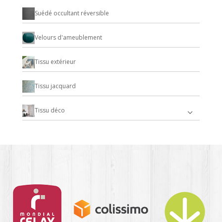
Suédé occultant réversible
Velours d'ameublement
Tissu extérieur
Tissu jacquard
Tissu déco