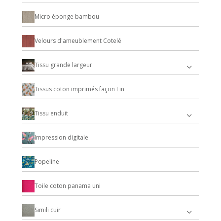
Micro éponge bambou
Velours d'ameublement Cotelé
Tissu grande largeur
Tissus coton imprimés façon Lin
Tissu enduit
Impression digitale
Popeline
Toile coton panama uni
Simili cuir