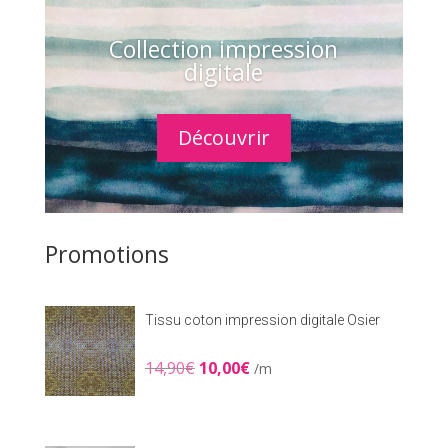
Collection impression
digitale
Découvrir
Promotions
Tissu coton impression digitale Osier
Le
Le
14,90
€
10,00
€
/m
prix
prix
initial
actuel
était :
est :
14,90€.
10,00€.