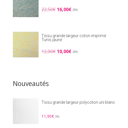
Le
Le
22,50
€
16,00
€
/m
prix
prix
initial
actuel
était :
est :
22,50€.
16,00€.
Tissu grande largeur coton imprimé
Tunis jaune
Le
Le
12,00
€
10,00
€
/m
prix
prix
initial
actuel
était :
est :
12,00€.
10,00€.
Nouveautés
Tissu grande largeur polycoton uni blanc
11,90
€
/m