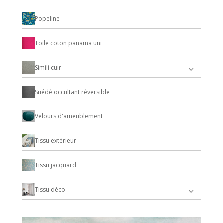
Popeline
Toile coton panama uni
Simili cuir
Suédé occultant réversible
Velours d'ameublement
Tissu extérieur
Tissu jacquard
Tissu déco