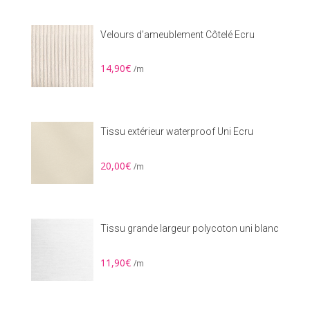
Velours d’ameublement Côtelé Ecru
14,90
€
/m
Tissu extérieur waterproof Uni Ecru
20,00
€
/m
Tissu grande largeur polycoton uni blanc
11,90
€
/m