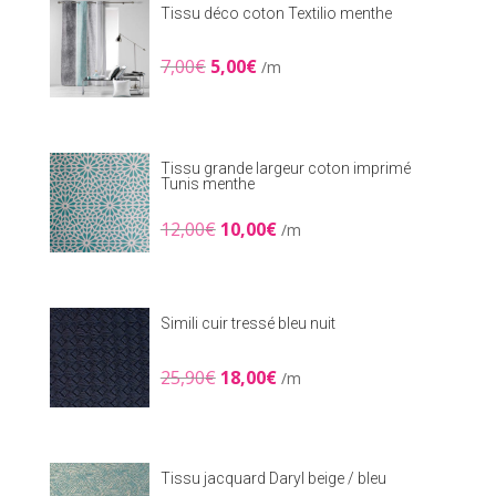
Tissu déco coton Textilio menthe
Le
Le
7,00
€
5,00
€
/m
prix
prix
initial
actuel
était :
est :
7,00€.
5,00€.
Tissu grande largeur coton imprimé
Tunis menthe
Le
Le
12,00
€
10,00
€
/m
prix
prix
initial
actuel
était :
est :
12,00€.
10,00€.
Simili cuir tressé bleu nuit
Le
Le
25,90
€
18,00
€
/m
prix
prix
initial
actuel
était :
est :
25,90€.
18,00€.
Tissu jacquard Daryl beige / bleu