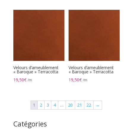
Velours d’ameublement
Velours d’ameublement
« Baroque » Terracotta
« Baroque » Terracotta
19,50
€
19,50
€
/m
/m
1
2
3
4
…
20
21
22
→
Catégories