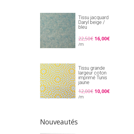
était :
est :
25,90€.
18,00€.
Tissu jacquard
Daryl beige /
bleu
Le
Le
22,50
€
16,00
€
prix
prix
/m
initial
actuel
était :
est :
22,50€.
16,00€.
Tissu grande
largeur coton
imprimé Tunis
jaune
Le
Le
12,00
€
10,00
€
prix
prix
/m
initial
actuel
était :
est :
12,00€.
10,00€.
Nouveautés