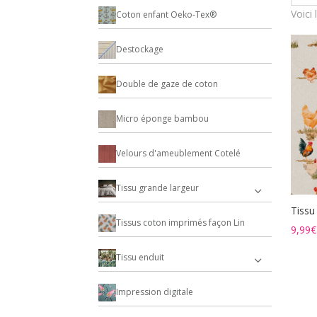
Voici 
Coton enfant Oeko-Tex®
Destockage
Double de gaze de coton
Micro éponge bambou
Velours d'ameublement Cotelé
Tissu grande largeur
Tissu
Tissus coton imprimés façon Lin
9,99
€
Tissu enduit
Impression digitale