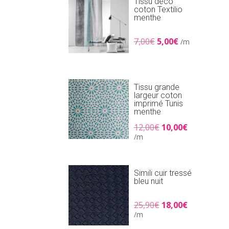
Tissu déco
coton Textilio
menthe
Le
Le
7,00
€
5,00
€
/m
prix
prix
initial
actuel
était :
est :
7,00€.
5,00€.
Tissu grande
largeur coton
imprimé Tunis
menthe
Le
Le
12,00
€
10,00
€
prix
prix
/m
initial
actuel
était :
est :
12,00€.
10,00€.
Simili cuir tressé
bleu nuit
Le
Le
25,90
€
18,00
€
prix
prix
/m
initial
actuel