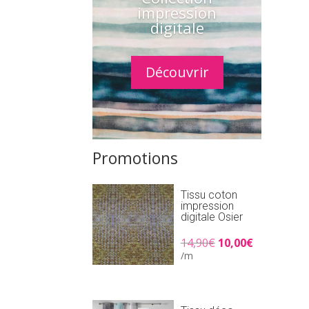
impression
digitale
Découvrir
Promotions
Tissu coton
impression
digitale Osier
Le
Le
14,90
€
10,00
€
prix
prix
/m
initial
actuel
était :
est :
14,90€.
10,00€.