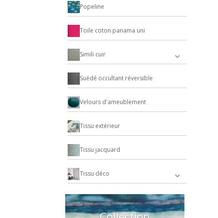
Popeline
Toile coton panama uni
Simili cuir
Suédé occultant réversible
Velours d'ameublement
Tissu extérieur
Tissu jacquard
Tissu déco
Collection