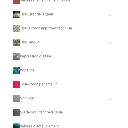
Velours d'ameublement Cotelé
Tissu grande largeur
Tissus coton imprimés façon Lin
Tissu enduit
Impression digitale
Popeline
Toile coton panama uni
Simili cuir
Suédé occultant réversible
Velours d'ameublement