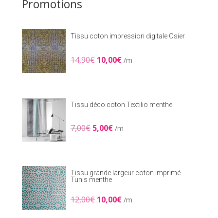
Promotions
Tissu coton impression digitale Osier
Le
Le
14,90
€
10,00
€
/m
prix
prix
initial
actuel
était :
est :
14,90€.
10,00€.
Tissu déco coton Textilio menthe
Le
Le
7,00
€
5,00
€
/m
prix
prix
initial
actuel
était :
est :
7,00€.
5,00€.
Tissu grande largeur coton imprimé
Tunis menthe
Le
Le
12,00
€
10,00
€
/m
prix
prix
initial
actuel