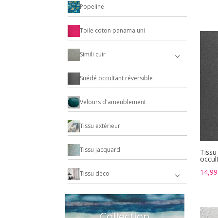
Popeline
Toile coton panama uni
Simili cuir
Suédé occultant réversible
Velours d'ameublement
Tissu extérieur
Tissu jacquard
Tissu
occult
14,99
Tissu déco
Collection