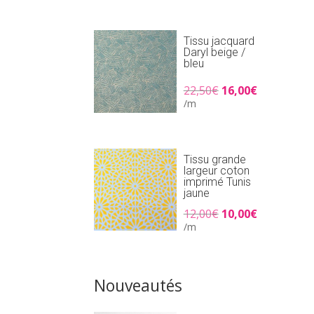
était :
est :
25,90€.
18,00€.
Tissu jacquard
Daryl beige /
bleu
Le
Le
22,50
€
16,00
€
prix
prix
/m
initial
actuel
était :
est :
22,50€.
16,00€.
Tissu grande
largeur coton
imprimé Tunis
jaune
Le
Le
12,00
€
10,00
€
prix
prix
/m
initial
actuel
était :
est :
12,00€.
10,00€.
Nouveautés