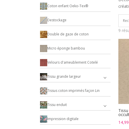
Coton enfant Oeko-Tex®
créat
Destockage
9 rés
Double de gaze de coton
Micro éponge bambou
Velours d'ameublement Cotelé
Tissu grande largeur
Tissus coton imprimés façon Lin
Tissu enduit
Tissu
occul
Impression digitale
14,99