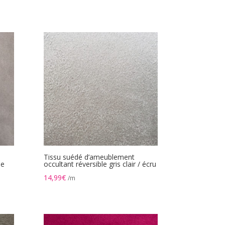
Tissu suédé d’ameublement
pe
occultant réversible gris clair / écru
14,99
€
/m