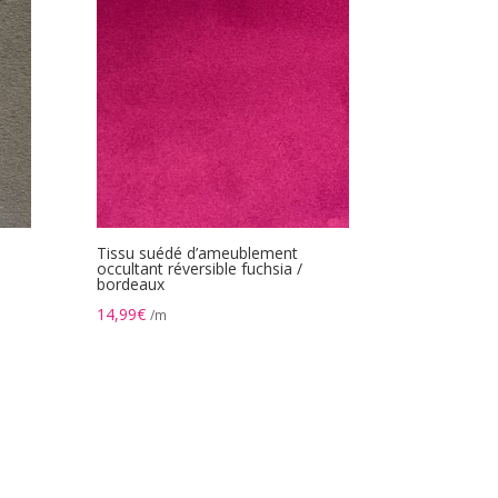
Tissu suédé d’ameublement
occultant réversible fuchsia /
bordeaux
14,99
€
/m