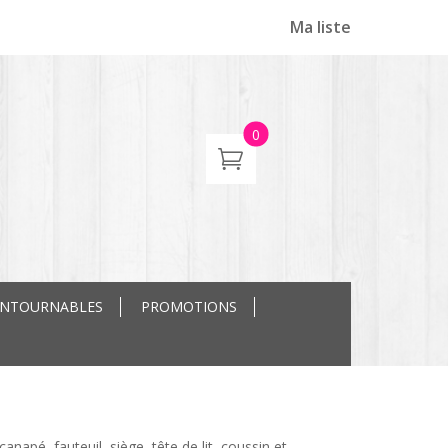
Ma liste
0
ONTOURNABLES
PROMOTIONS
pé, fauteuil, siège, tête de lit, coussin et