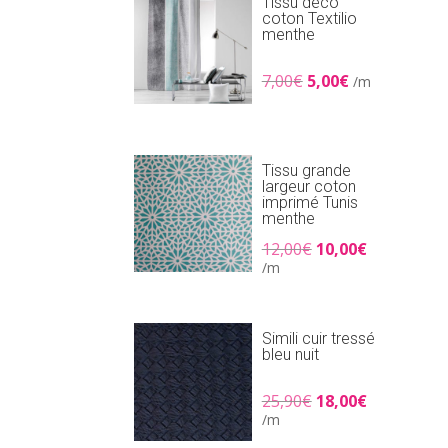
Tissu déco
coton Textilio
menthe
Le
Le
7,00
€
5,00
€
/m
prix
prix
initial
actuel
était :
est :
7,00€.
5,00€.
Tissu grande
largeur coton
imprimé Tunis
menthe
Le
Le
12,00
€
10,00
€
prix
prix
/m
initial
actuel
était :
est :
12,00€.
10,00€.
Simili cuir tressé
bleu nuit
Le
Le
25,90
€
18,00
€
prix
prix
/m
initial
actuel