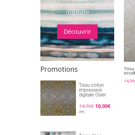
impression
digitale
Découvrir
Promotions
Tissu
occult
14,99
Tissu coton
impression
digitale Osier
Le
Le
14,90
€
10,00
€
prix
prix
/m
initial
actuel
était :
est :
14,90€.
10,00€.