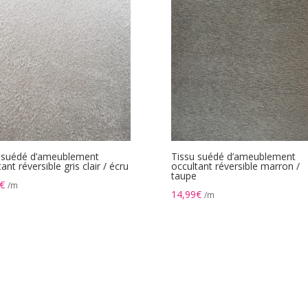
 suédé d’ameublement
Tissu suédé d’ameublement
ant réversible gris clair / écru
occultant réversible marron /
taupe
€
/m
14,99
€
/m