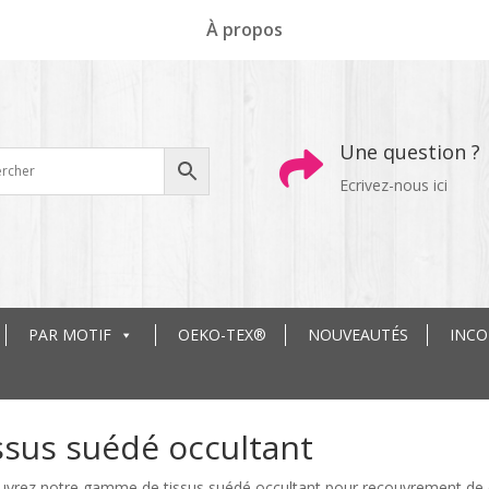
À propos
Une question ?

Ecrivez-nous ici
PAR MOTIF
OEKO-TEX®
NOUVEAUTÉS
INC
ssus suédé occultant
vrez notre gamme de tissus suédé occultant pour recouvrement de cana