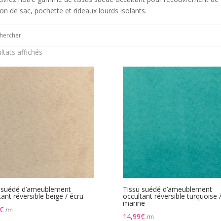
ion de sac, pochette et rideaux lourds isolants.
ultats affichés
 suédé d’ameublement
Tissu suédé d’ameublement
tant réversible beige / écru
occultant réversible turquoise 
marine
€
/m
14,99
€
/m