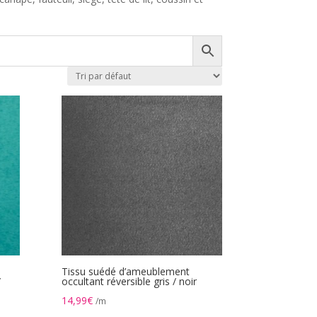
Tissu suédé d’ameublement
/
occultant réversible gris / noir
14,99
€
/m