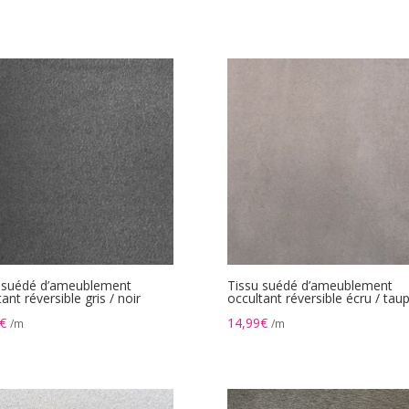
 suédé d’ameublement
Tissu suédé d’ameublement
ant réversible gris / noir
occultant réversible écru / tau
€
14,99
€
/m
/m