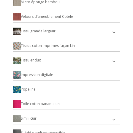
Micro éponge bambou
Velours d'ameublement Cotelé
Tissu grande largeur
Tissus coton imprimés façon Lin
Tissu enduit
Impression digitale
Popeline
Toile coton panama uni
Simili cuir
Suédé occultant réversible