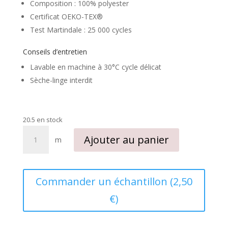
Composition : 100% polyester
Certificat OEKO-TEX®
Test Martindale : 25 000 cycles
Conseils d’entretien
Lavable en machine à 30°C cycle délicat
Sèche-linge interdit
20.5 en stock
quantité
Ajouter au panier
m
de
Tissu
suédé
d'ameublement
Commander un échantillon (2,50
occultant
€)
réversible
gris
/