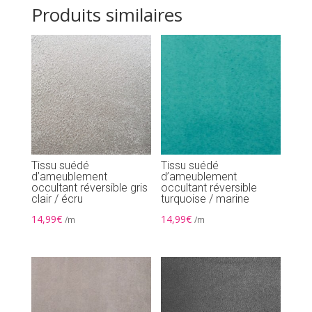
Produits similaires
Tissu suédé
Tissu suédé
d’ameublement
d’ameublement
occultant réversible gris
occultant réversible
clair / écru
turquoise / marine
14,99
€
14,99
€
/m
/m