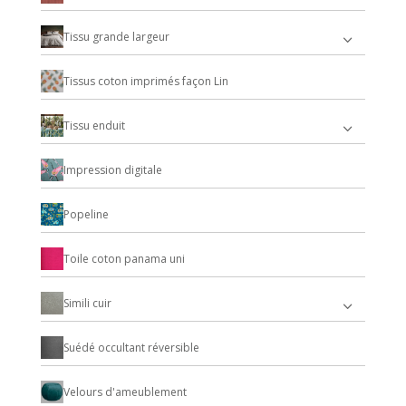
Tissu grande largeur
Tissus coton imprimés façon Lin
Tissu enduit
Impression digitale
Popeline
Toile coton panama uni
Simili cuir
Suédé occultant réversible
Velours d'ameublement