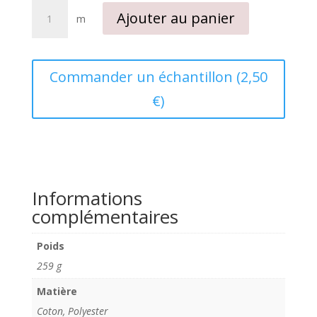
quantité
Ajouter au panier
m
de
Tissu
polycoton
enduit
Commander un échantillon (2,50
Elégance
€)
bordeaux
Informations
complémentaires
Poids
259 g
Matière
Coton, Polyester