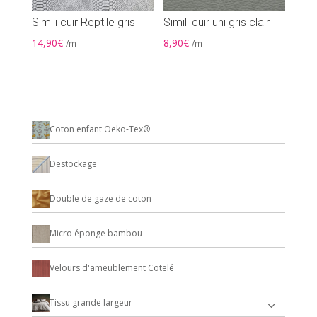
Simili cuir Reptile gris
Simili cuir uni gris clair
14,90
€
8,90
€
/m
/m
Coton enfant Oeko-Tex®
Destockage
Double de gaze de coton
Micro éponge bambou
Velours d'ameublement Cotelé
Tissu grande largeur