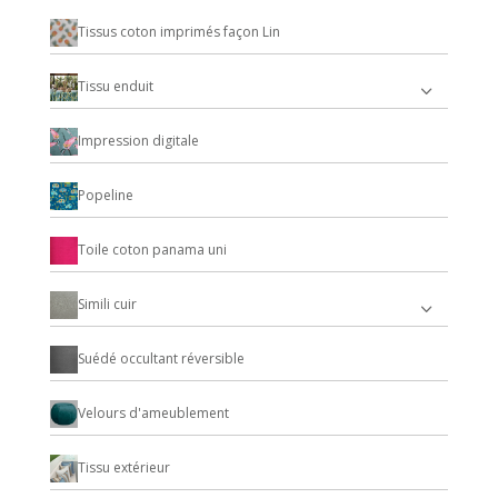
Tissus coton imprimés façon Lin
Tissu enduit
Impression digitale
Popeline
Toile coton panama uni
Simili cuir
Suédé occultant réversible
Velours d'ameublement
Tissu extérieur