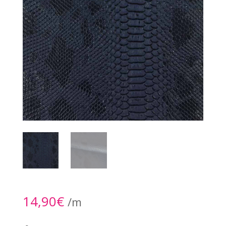
14,90
€
/m