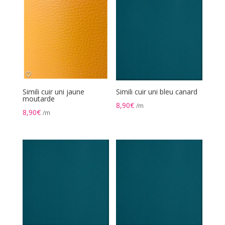
Simili cuir uni jaune
Simili cuir uni bleu canard
moutarde
8,90
€
/m
8,90
€
/m