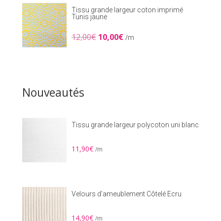
Tissu grande largeur coton imprimé
Tunis jaune
Le
Le
12,00
€
10,00
€
/m
prix
prix
initial
actuel
était :
est :
12,00€.
10,00€.
Nouveautés
Tissu grande largeur polycoton uni blanc
11,90
€
/m
Velours d’ameublement Côtelé Ecru
14,90
€
/m