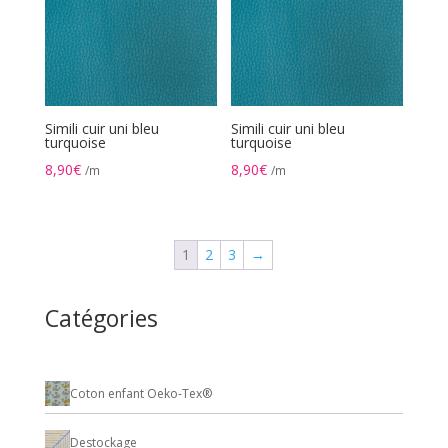
Simili cuir uni bleu
Simili cuir uni bleu
turquoise
turquoise
8,90
€
8,90
€
/m
/m
1
2
3
→
Catégories
Coton enfant Oeko-Tex®
Destockage