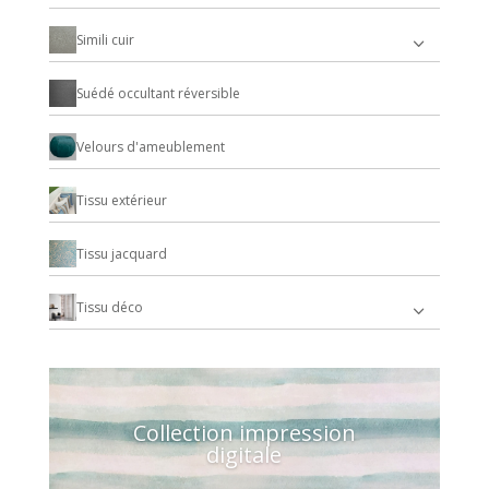
Simili cuir
Suédé occultant réversible
Velours d'ameublement
Tissu extérieur
Tissu jacquard
Tissu déco
Collection impression
digitale