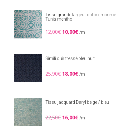
était :
est :
7,00€.
5,00€.
Tissu grande largeur coton imprimé
Tunis menthe
Le
Le
12,00
€
10,00
€
/m
prix
prix
initial
actuel
était :
est :
12,00€.
10,00€.
Simili cuir tressé bleu nuit
Le
Le
25,90
€
18,00
€
/m
prix
prix
initial
actuel
était :
est :
25,90€.
18,00€.
Tissu jacquard Daryl beige / bleu
Le
Le
22,50
€
16,00
€
/m
prix
prix
initial
actuel
était :
est :
22,50€.
16,00€.