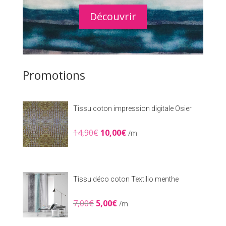
Découvrir
Promotions
Tissu coton impression digitale Osier
Le
Le
14,90
€
10,00
€
/m
prix
prix
initial
actuel
était :
est :
14,90€.
10,00€.
Tissu déco coton Textilio menthe
Le
Le
7,00
€
5,00
€
/m
prix
prix
initial
actuel