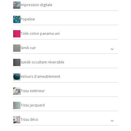
Impression digitale
Popeline
Toile coton panama uni
Simili cuir
Suédé occultant réversible
Velours d'ameublement
Tissu extérieur
Tissu jacquard
Tissu déco