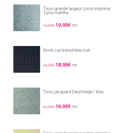
7,00€.
5,00€.
Tissu grande largeur coton imprimé
Tunis menthe
Le
Le
10,00
€
/m
12,00
€
prix
prix
initial
actuel
était :
est :
12,00€.
10,00€.
Simili cuir tressé bleu nuit
Le
Le
18,00
€
/m
25,90
€
prix
prix
initial
actuel
était :
est :
25,90€.
18,00€.
Tissu jacquard Daryl beige / bleu
Le
Le
16,00
€
/m
22,50
€
prix
prix
initial
actuel
était :
est :
22,50€.
16,00€.