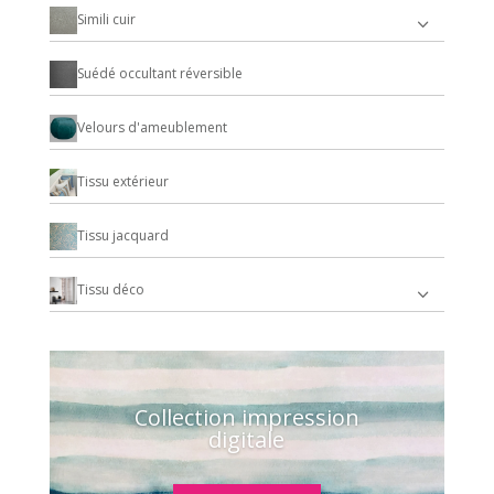
Simili cuir
Suédé occultant réversible
Velours d'ameublement
Tissu extérieur
Tissu jacquard
Tissu déco
Collection impression
digitale