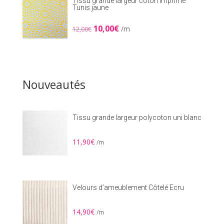
Tissu grande largeur coton imprimé
Tunis jaune
Le
Le
10,00
€
/m
12,00
€
prix
prix
initial
actuel
était :
est :
12,00€.
10,00€.
Nouveautés
Tissu grande largeur polycoton uni blanc
11,90
€
/m
Velours d’ameublement Côtelé Ecru
14,90
€
/m