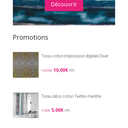
Découvrir
Promotions
Tissu coton impression digitale Osier
Le
Le
10,00
€
/m
14,90
€
prix
prix
initial
actuel
était :
est :
14,90€.
10,00€.
Tissu déco coton Textilio menthe
Le
Le
5,00
€
/m
7,00
€
prix
prix
initial
actuel
était :
est :