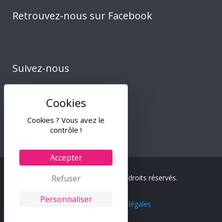
Retrouvez-nous sur Facebook
Suivez-nous
Cookies ? Vous avez le
contrôle !
Accepter
Refuser
© 2024 Tiss & Co – Tous droits réservés.
Personnaliser
C.G.V.
–
Mentions légales