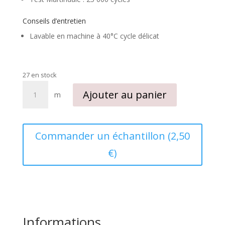
Conseils d’entretien
Lavable en machine à 40°C cycle délicat
27 en stock
quantité
Ajouter au panier
m
de
Tissu
extérieur
dralon
Commander un échantillon (2,50
Exuma
€)
orange
vert
Informations