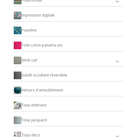
Tissu enduit
Impression digitale
Popeline
Toile coton panama uni
Simili cuir
Suédé occultant réversible
Velours d'ameublement
Tissu extérieur
Tissu jacquard
Tissu déco