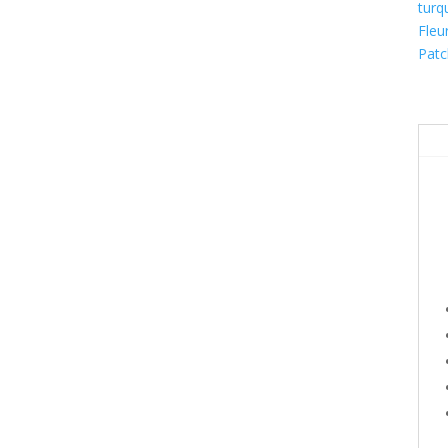
turq
Fleu
Pat