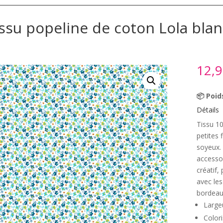
ssu popeline de coton Lola blan
12,
📦 Poid
Détails
Tissu 1
petites 
soyeux. 
accessoi
créatif
avec le
bordeau
Large
Colori