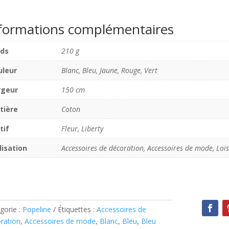
formations complémentaires
ids
210 g
uleur
Blanc, Bleu, Jaune, Rouge, Vert
rgeur
150 cm
tière
Coton
tif
Fleur, Liberty
lisation
Accessoires de décoration, Accessoires de mode, Lois
gorie :
Popeline
Étiquettes :
Accessoires de
ration
,
Accessoires de mode
,
Blanc
,
Bleu
,
Bleu