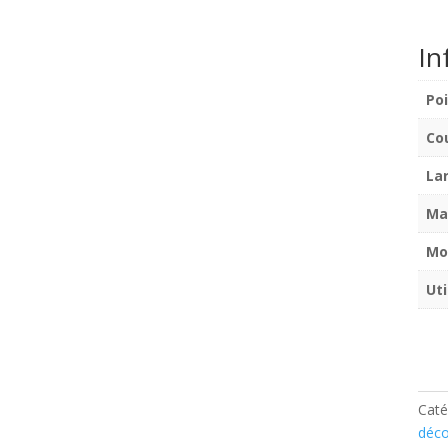
In
Po
Co
La
Ma
Mo
Uti
Caté
déco