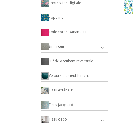
Impression digitale
Popeline
Toile coton panama uni
Simili cuir
Suédé occultant réversible
Velours d'ameublement
Tissu extérieur
Tissu jacquard
Tissu déco