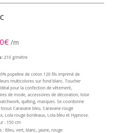
c
90
€
/m
s:
210 g/mètre
00% popeline de coton 120 fils imprimé de
fleurs multicolores sur fond blanc. Toucher
Idéal pour la confection de vêtement,
res de mode, accessoires de décoration, loisir
, patchwork, quilting, masques. Se coordonne
s tissus Caravane bleu, Caravane rouge
x, Lola rouge bordeaux, Lola bleu et Hypnose.
ur : 150 cm
s : Bleu, vert, blanc, jaune, rouge