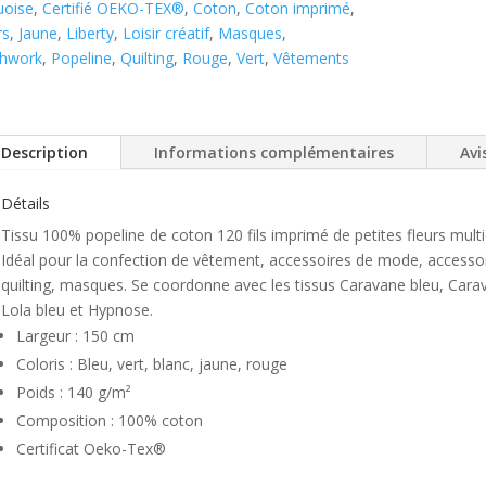
uoise
,
Certifié OEKO-TEX®
,
Coton
,
Coton imprimé
,
rs
,
Jaune
,
Liberty
,
Loisir créatif
,
Masques
,
chwork
,
Popeline
,
Quilting
,
Rouge
,
Vert
,
Vêtements
Description
Informations complémentaires
Avis
Détails
Tissu 100% popeline de coton 120 fils imprimé de petites fleurs mult
Idéal pour la confection de vêtement, accessoires de mode, accessoir
quilting, masques. Se coordonne avec les tissus Caravane bleu, Car
Lola bleu et Hypnose.
Largeur : 150 cm
Coloris : Bleu, vert, blanc, jaune, rouge
Poids : 140 g/m²
Composition : 100% coton
Certificat Oeko-Tex®