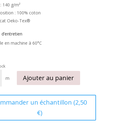
 : 140 g/m²
sition : 100% coton
ficat Oeko-Tex®
 d’entretien
le en machine à 60°C
tock
Ajouter au panier
m
e
mmander un échantillon (2,50
€)