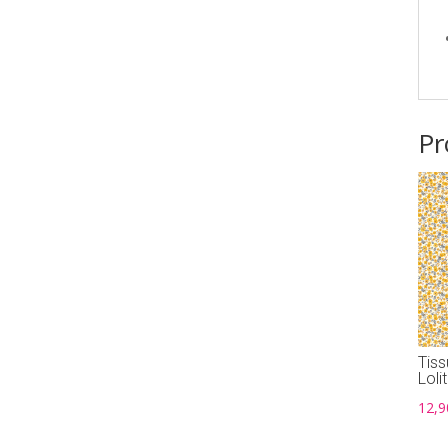
Pr
Tiss
Loli
12,9