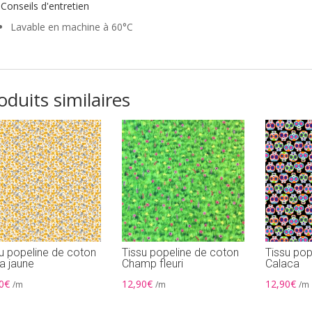
Conseils d'entretien
Lavable en machine à 60°C
oduits similaires
u popeline de coton
Tissu popeline de coton
Tissu pop
ta jaune
Champ fleuri
Calaca
0
€
12,90
€
12,90
€
/m
/m
/m