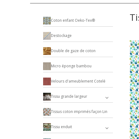
Ti
Coton enfant Oeko-Tex®
Destockage
Double de gaze de coton
Micro éponge bambou
Velours d'ameublement Cotelé
Tissu grande largeur
Tissus coton imprimés façon Lin
Tissu enduit