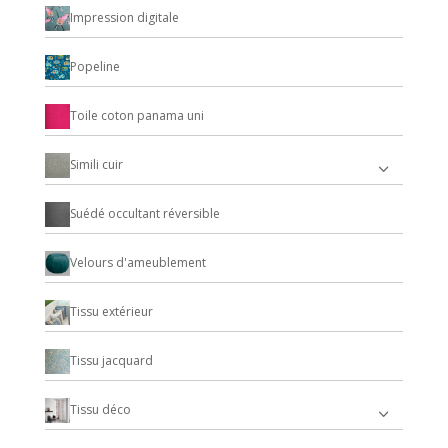
Impression digitale
Popeline
Toile coton panama uni
Simili cuir
Suédé occultant réversible
Velours d'ameublement
Tissu extérieur
Tissu jacquard
Tissu déco