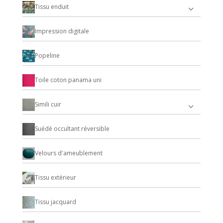
Tissu enduit
Impression digitale
Popeline
Toile coton panama uni
Simili cuir
Suédé occultant réversible
Velours d'ameublement
Tissu extérieur
Tissu jacquard