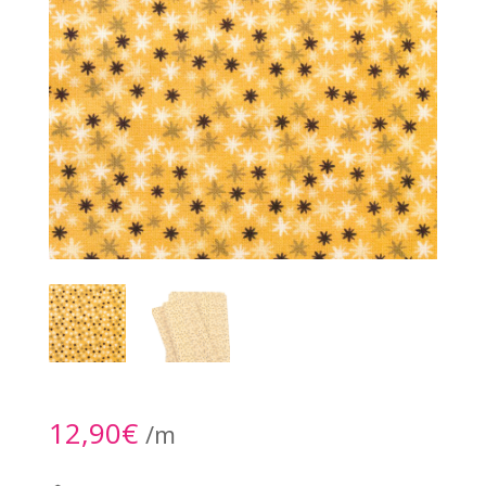
12,90
€
/m