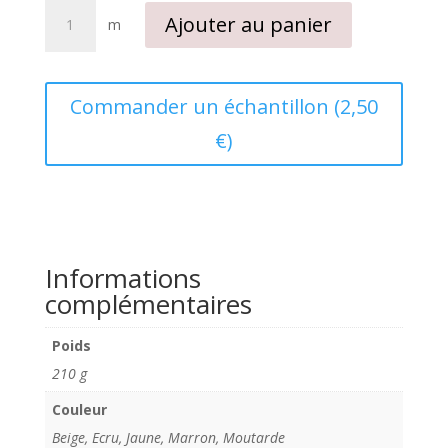
quantité
Ajouter au panier
m
de
Tissu
popeline
de
Commander un échantillon (2,50
coton
€)
Etoiline
jaune
moutarde
Informations
complémentaires
Poids
210 g
Couleur
Beige, Ecru, Jaune, Marron, Moutarde