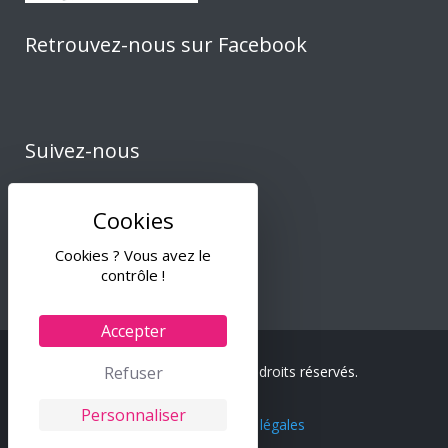
Retrouvez-nous sur Facebook
Suivez-nous
Cookies ? Vous avez le
contrôle !
Accepter
Refuser
© 2024 Tiss & Co – Tous droits réservés.
Personnaliser
C.G.V.
–
Mentions légales