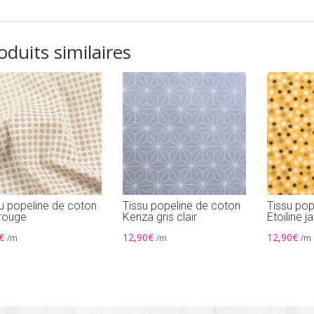
oduits similaires
u popeline de coton
Tissu popeline de coton
Tissu pop
 rouge
Kenza gris clair
Etoiline 
€
12,90
€
12,90
€
/m
/m
/m