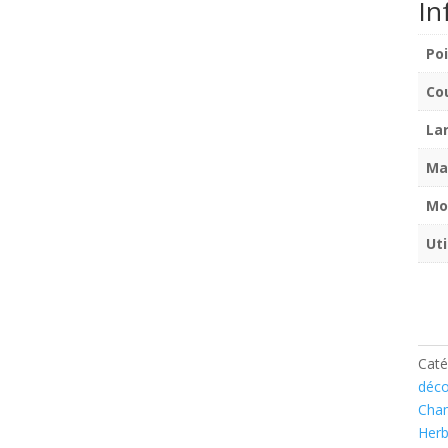
In
Po
Co
La
Ma
Mo
Uti
Caté
déco
Cha
Her