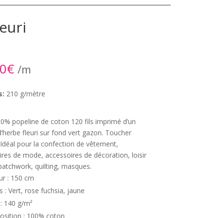
euri
90
€
/m
s:
210 g/mètre
00% popeline de coton 120 fils imprimé d’un
’herbe fleuri sur fond vert gazon. Toucher
Idéal pour la confection de vêtement,
res de mode, accessoires de décoration, loisir
 patchwork, quilting, masques.
ur : 150 cm
s : Vert, rose fuchsia, jaune
 : 140 g/m²
sition : 100% coton