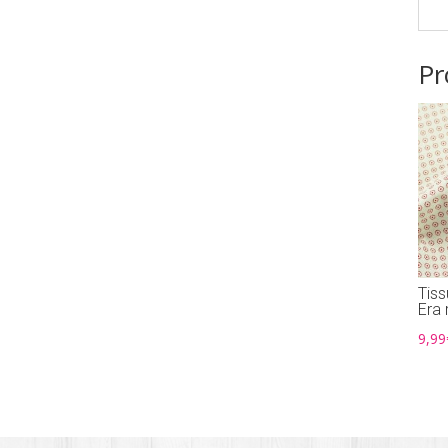
Pr
Tiss
Era
9,99