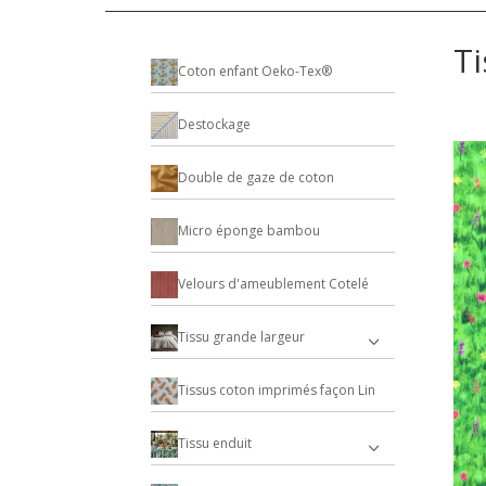
Ti
Coton enfant Oeko-Tex®
Destockage
Double de gaze de coton
Micro éponge bambou
Velours d'ameublement Cotelé
Tissu grande largeur
Tissus coton imprimés façon Lin
Tissu enduit