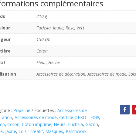
formations complémentaires
ids
210 g
uleur
Fuchsia, Jaune, Rose, Vert
rgeur
150 cm
tière
Coton
tif
Fleur, Herbe
lisation
Accessoires de décoration, Accessoires de mode, Lois
gorie :
Popeline
Étiquettes :
Accessoires de
ration
,
Accessoires de mode
,
Certifié OEKO-TEX®
,
mp
,
Coton
,
Coton imprimé
,
Fleurs
,
Fuchsia
,
Gazon
,
be
,
Jaune
,
Loisir créatif
,
Masques
,
Patchwork
,