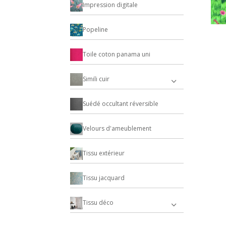
Impression digitale
Popeline
Toile coton panama uni
Simili cuir
Suédé occultant réversible
Velours d'ameublement
Tissu extérieur
Tissu jacquard
Tissu déco