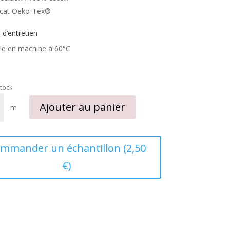
ficat Oeko-Tex®
 d’entretien
le en machine à 60°C
stock
Ajouter au panier
m
e
mmander un échantillon (2,50
€)