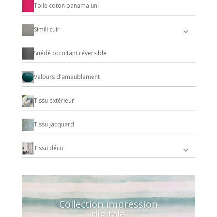
Toile coton panama uni
Simili cuir
Suédé occultant réversible
Velours d'ameublement
Tissu extérieur
Tissu jacquard
Tissu déco
Collection impression
digitale