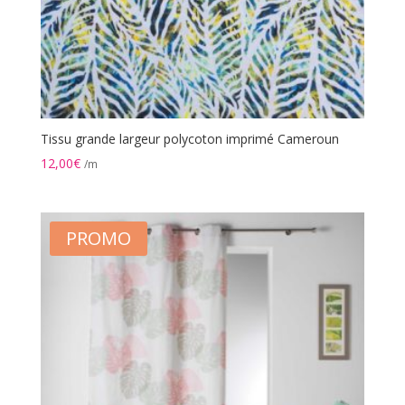
Tissu grande largeur polycoton imprimé Cameroun
12,00
€
/m
PROMO