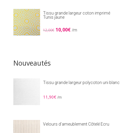
était :
est :
22,50€.
16,00€.
Tissu grande largeur coton imprimé
Tunis jaune
Le
Le
10,00
€
/m
12,00
€
prix
prix
initial
actuel
était :
est :
12,00€.
10,00€.
Nouveautés
Tissu grande largeur polycoton uni blanc
11,90
€
/m
Velours d’ameublement Côtelé Ecru