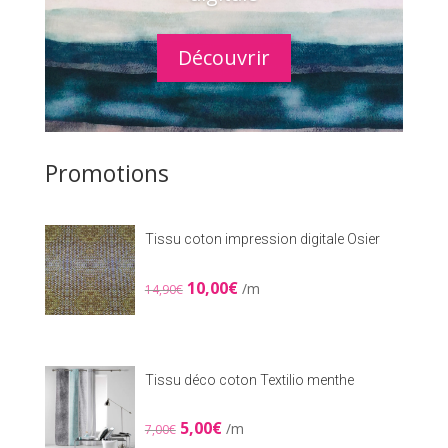
Découvrir
Promotions
Tissu coton impression digitale Osier
Le
Le
10,00
€
/m
14,90
€
prix
prix
initial
actuel
était :
est :
14,90€.
10,00€.
Tissu déco coton Textilio menthe
Le
Le
5,00
€
/m
7,00
€
prix
prix