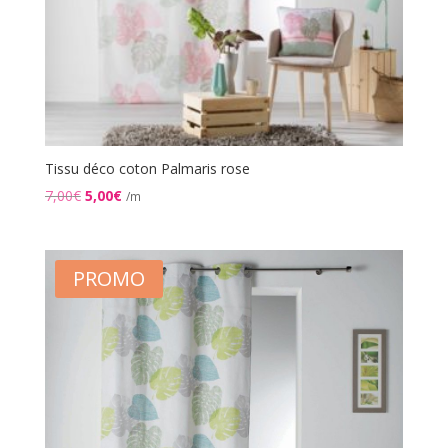
Tissu déco coton Palmaris rose
Le
Le
7,00
€
5,00
€
/m
prix
prix
initial
actuel
était :
est :
PROMO
7,00€.
5,00€.