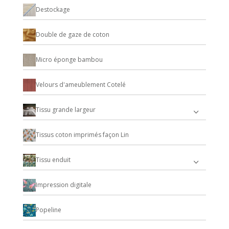
Destockage
Double de gaze de coton
Micro éponge bambou
Velours d'ameublement Cotelé
Tissu grande largeur
Tissus coton imprimés façon Lin
Tissu enduit
Impression digitale
Popeline