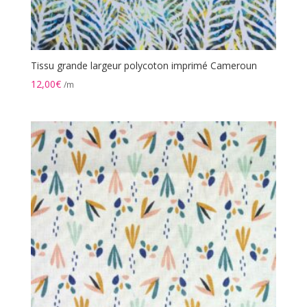
Tissu grande largeur polycoton imprimé Cameroun
12,00
€
/m