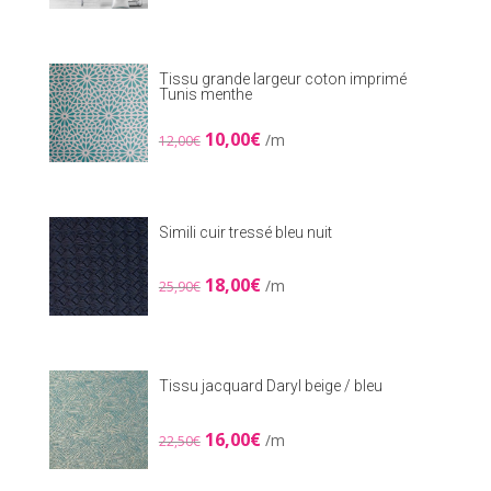
initial
actuel
était :
est :
7,00€.
5,00€.
Tissu grande largeur coton imprimé
Tunis menthe
Le
Le
10,00
€
/m
12,00
€
prix
prix
initial
actuel
était :
est :
12,00€.
10,00€.
Simili cuir tressé bleu nuit
Le
Le
18,00
€
/m
25,90
€
prix
prix
initial
actuel
était :
est :
25,90€.
18,00€.
Tissu jacquard Daryl beige / bleu
Le
Le
16,00
€
/m
22,50
€
prix
prix
initial
actuel