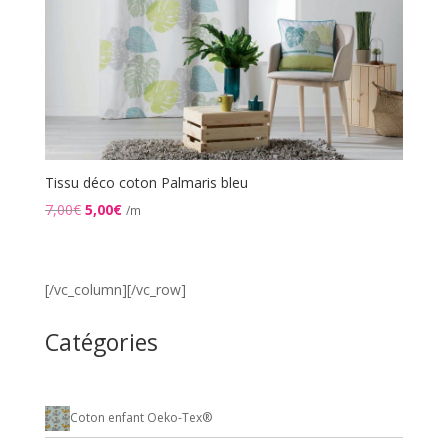
Tissu déco coton Palmaris bleu
Le
Le
7,00
€
5,00
€
/m
prix
prix
initial
actuel
était :
est :
[/vc_column][/vc_row]
7,00€.
5,00€.
Catégories
Coton enfant Oeko-Tex®