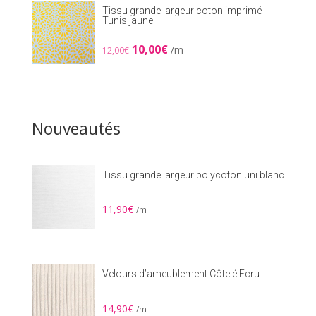
Tissu grande largeur coton imprimé
Tunis jaune
Le
Le
10,00
€
/m
12,00
€
prix
prix
initial
actuel
était :
est :
12,00€.
10,00€.
Nouveautés
Tissu grande largeur polycoton uni blanc
11,90
€
/m
Velours d’ameublement Côtelé Ecru
14,90
€
/m