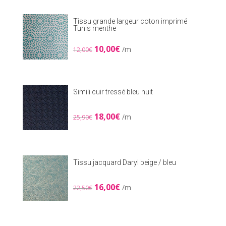
était :
est :
7,00€.
5,00€.
Tissu grande largeur coton imprimé
Tunis menthe
Le
Le
10,00
€
/m
12,00
€
prix
prix
initial
actuel
était :
est :
12,00€.
10,00€.
Simili cuir tressé bleu nuit
Le
Le
18,00
€
/m
25,90
€
prix
prix
initial
actuel
était :
est :
25,90€.
18,00€.
Tissu jacquard Daryl beige / bleu
Le
Le
16,00
€
/m
22,50
€
prix
prix
initial
actuel
était :
est :
22,50€.
16,00€.