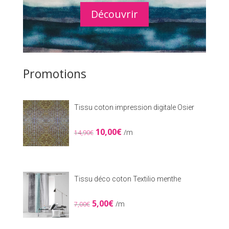
Découvrir
Promotions
Tissu coton impression digitale Osier
Le
Le
10,00
€
/m
14,90
€
prix
prix
initial
actuel
était :
est :
14,90€.
10,00€.
Tissu déco coton Textilio menthe
Le
Le
5,00
€
/m
7,00
€
prix
prix
initial
actuel