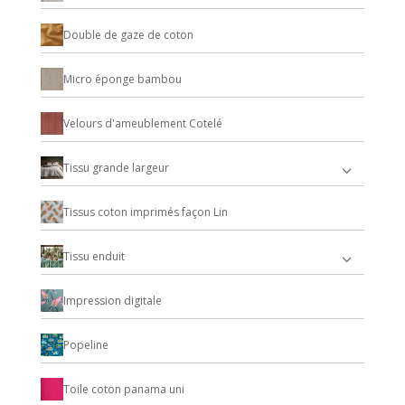
Double de gaze de coton
Micro éponge bambou
Velours d'ameublement Cotelé
Tissu grande largeur
Tissus coton imprimés façon Lin
Tissu enduit
Impression digitale
Popeline
Toile coton panama uni