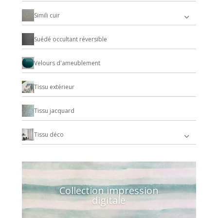
Simili cuir
Suédé occultant réversible
Velours d'ameublement
Tissu extérieur
Tissu jacquard
Tissu déco
Collection impression
digitale