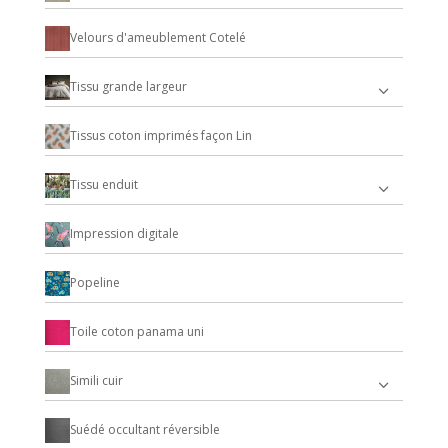
Velours d'ameublement Cotelé
Tissu grande largeur
Tissus coton imprimés façon Lin
Tissu enduit
Impression digitale
Popeline
Toile coton panama uni
Simili cuir
Suédé occultant réversible