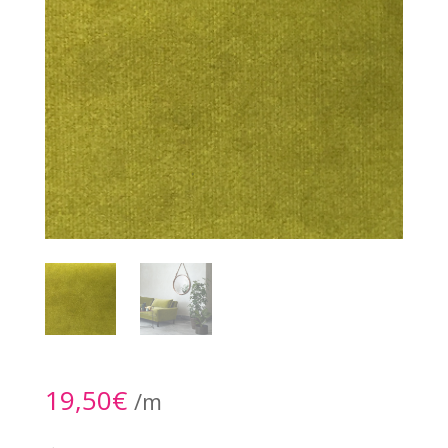
19,50
€
/m