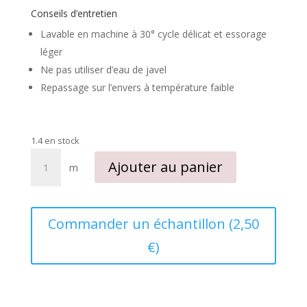
Conseils d’entretien
Lavable en machine à 30° cycle délicat et essorage
léger
Ne pas utiliser d’eau de javel
Repassage sur l’envers à température faible
1.4 en stock
quantité
Ajouter au panier
m
de
Velours
d'ameublement
"Baroque"
Commander un échantillon (2,50
vert
€)
olive