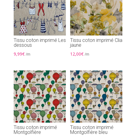
Tissu coton imprimé Les
Tissu coton imprimé Clia
dessous
jaune
9,99
€
12,00
€
/m
/m
Tissu coton imprimé
Tissu coton imprimé
Montgolfière
Montgolfière bleu