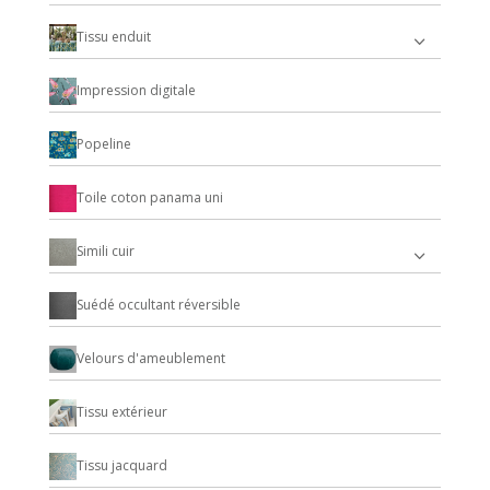
Tissu enduit
Impression digitale
Popeline
Toile coton panama uni
Simili cuir
Suédé occultant réversible
Velours d'ameublement
Tissu extérieur
Tissu jacquard