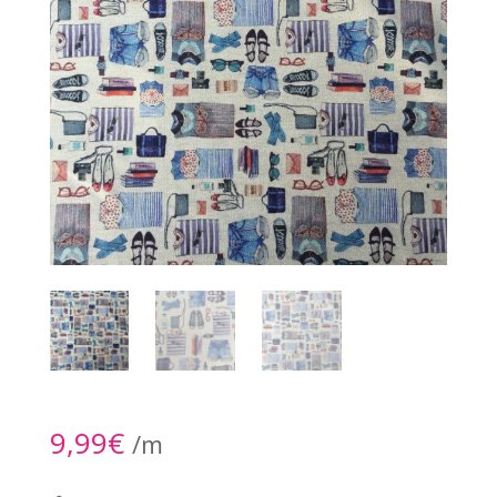
9,99
€
/m