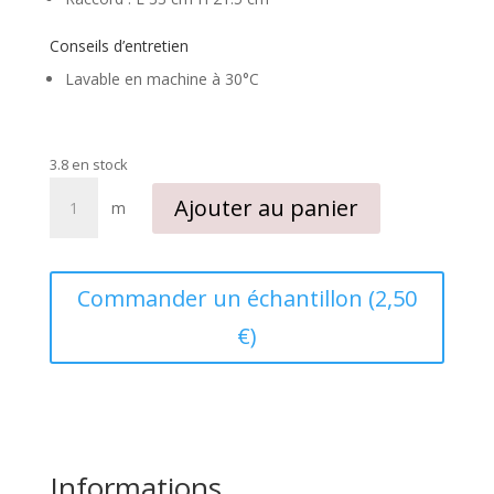
Conseils d’entretien
Lavable en machine à 30°C
3.8 en stock
quantité
Ajouter au panier
m
de
Tissu
coton
imprimé
Commander un échantillon (2,50
Shopping
€)
Informations