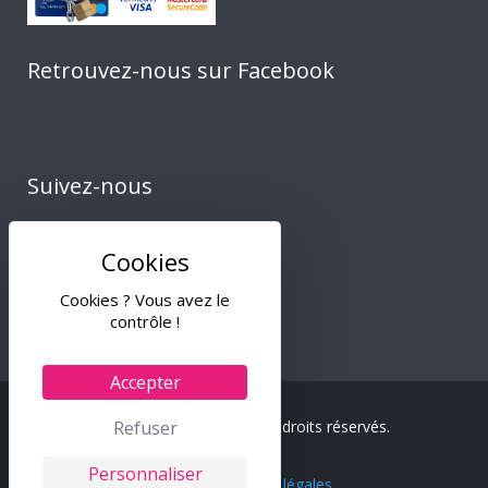
Retrouvez-nous sur Facebook
Suivez-nous
Cookies ? Vous avez le
contrôle !
Accepter
Refuser
© 2024 Tiss & Co – Tous droits réservés.
Personnaliser
C.G.V.
–
Mentions légales