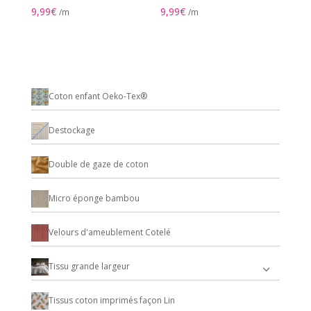
9,99
€
9,99
€
/m
/m
Coton enfant Oeko-Tex®
Destockage
Double de gaze de coton
Micro éponge bambou
Velours d'ameublement Cotelé
Tissu grande largeur
Tissus coton imprimés façon Lin