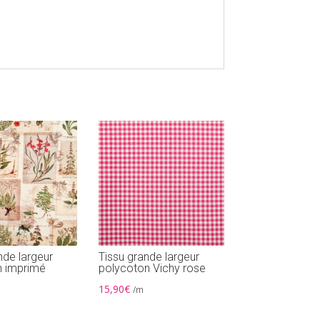
nde largeur
Tissu grande largeur
in imprimé
polycoton Vichy rose
15,90
€
/m