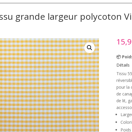
ssu grande largeur polycoton V
15,
📦 Poid
Détails
Tissu 55
réversib
pour la 
de canap
de lit, 
accesso
Large
Colori
Poids