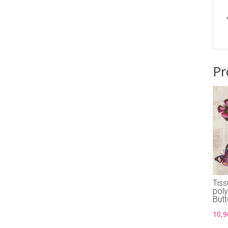
Pr
Tiss
pol
Butt
10,9