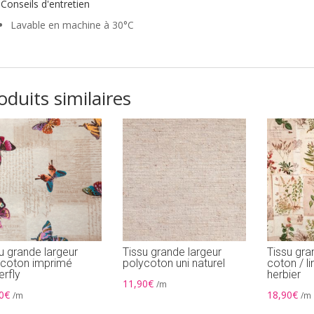
Conseils d'entretien
Lavable en machine à 30°C
oduits similaires
u grande largeur
Tissu grande largeur
Tissu gra
ycoton imprimé
polycoton uni naturel
coton / l
erfly
herbier
11,90
€
/m
0
€
18,90
€
/m
/m