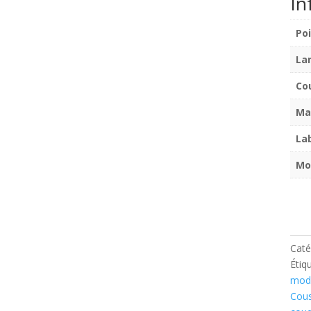
In
Po
La
Co
Ma
La
Mo
Caté
Étiq
mod
Cous