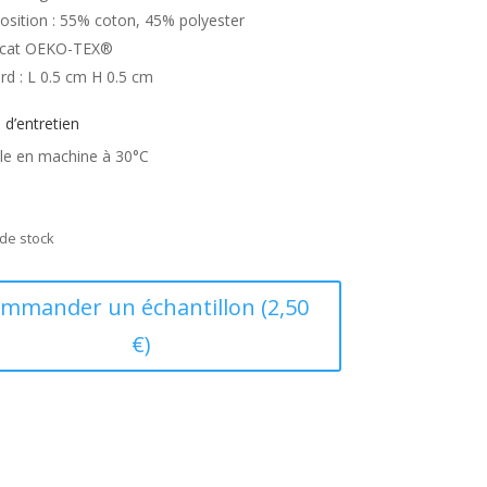
sition : 55% coton, 45% polyester
ficat OEKO-TEX®
rd : L 0.5 cm H 0.5 cm
 d’entretien
le en machine à 30°C
de stock
mmander un échantillon (2,50
€)