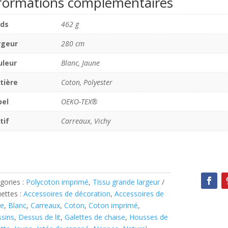
formations complémentaires
ids
462 g
rgeur
280 cm
uleur
Blanc, Jaune
tière
Coton, Polyester
bel
OEKO-TEX®
tif
Carreaux, Vichy
gories :
Polycoton imprimé
,
Tissu grande largeur
uettes :
Accessoires de décoration
,
Accessoires de
e
,
Blanc
,
Carreaux
,
Coton
,
Coton imprimé
,
sins
,
Dessus de lit
,
Galettes de chaise
,
Housses de