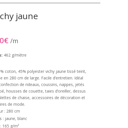
ichy jaune
90
€
/m
s:
462 g/mètre
% coton, 45% polyester vichy jaune tissé teint,
le en 280 cm de large. Facile d’entretien. Idéal
confection de rideaux, coussins, nappes, jetés
é, housses de couette, taies d’oreiller, dessus
galettes de chaise, accessoires de décoration et
ires de mode.
ur : 280 cm
s : jaune, blanc
 : 165 g/m²