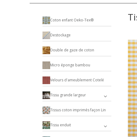
Ti
Coton enfant Oeko-Tex®
Destockage
Double de gaze de coton
Micro éponge bambou
Velours d'ameublement Cotelé
Tissu grande largeur
Tissus coton imprimés façon Lin
Tissu enduit