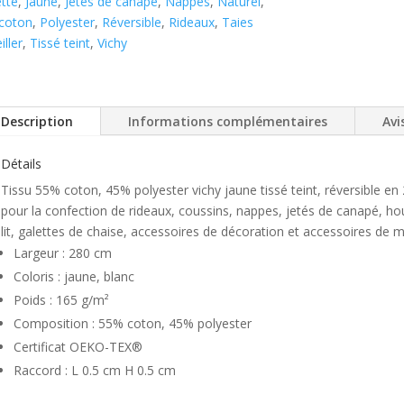
tte
,
Jaune
,
Jetés de canapé
,
Nappes
,
Naturel
,
coton
,
Polyester
,
Réversible
,
Rideaux
,
Taies
iller
,
Tissé teint
,
Vichy
Description
Informations complémentaires
Avis
Détails
Tissu 55% coton, 45% polyester vichy jaune tissé teint, réversible en 2
pour la confection de rideaux, coussins, nappes, jetés de canapé, hou
lit, galettes de chaise, accessoires de décoration et accessoires de 
Largeur : 280 cm
Coloris : jaune, blanc
Poids : 165 g/m²
Composition : 55% coton, 45% polyester
Certificat OEKO-TEX®
Raccord : L 0.5 cm H 0.5 cm