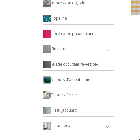
Impression digitale
Popeline
Toile coton panama uni
Simili cuir
Suédé occultant réversible
Velours d'ameublement
Tissu extérieur
Tissu jacquard
Tissu déco