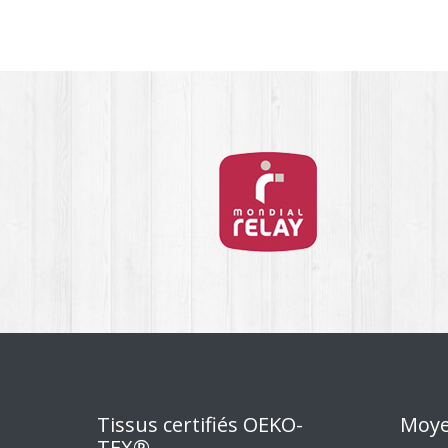
Tissus certifiés OEKO-
Moye
TEX®