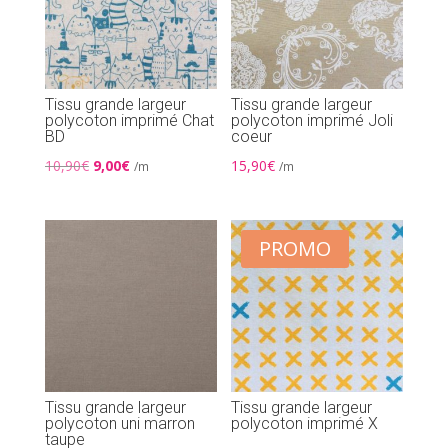
Tissu grande largeur
Tissu grande largeur
polycoton imprimé Chat
polycoton imprimé Joli
BD
coeur
Le
Le
10,90
€
9,00
€
15,90
€
/m
/m
prix
prix
initial
actuel
était :
est :
PROMO
10,90€.
9,00€.
Tissu grande largeur
Tissu grande largeur
polycoton uni marron
polycoton imprimé X
taupe