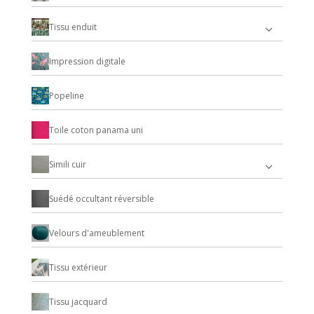
Tissu enduit
Impression digitale
Popeline
Toile coton panama uni
Simili cuir
Suédé occultant réversible
Velours d'ameublement
Tissu extérieur
Tissu jacquard