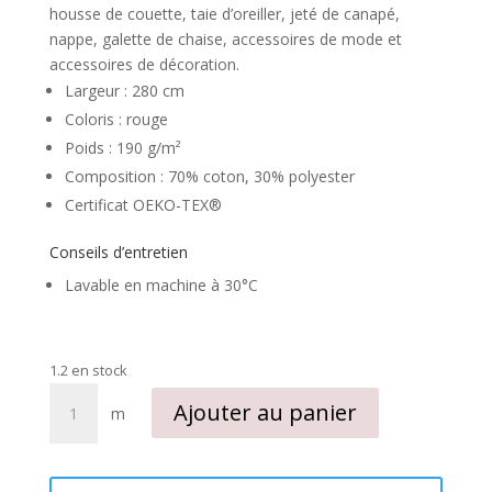
housse de couette, taie d’oreiller, jeté de canapé,
nappe, galette de chaise, accessoires de mode et
accessoires de décoration.
Largeur : 280 cm
Coloris : rouge
Poids : 190 g/m²
Composition : 70% coton, 30% polyester
Certificat OEKO-TEX®
Conseils d’entretien
Lavable en machine à 30°C
1.2 en stock
quantité
Ajouter au panier
m
de
Tissu
grande