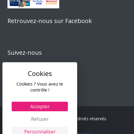
Retrouvez-nous sur Facebook
Suivez-nous
Cookies ? Vous avez le
contrôle !
Accepter
© 2024 Tiss & Co – Tous droits réservés.
Refuser
Personnaliser