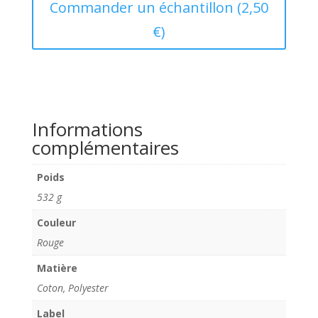
largeur
Commander un échantillon (2,50
polycoton
€)
uni
rouge
Informations
complémentaires
Poids
532 g
Couleur
Rouge
Matière
Coton, Polyester
Label