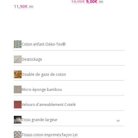
Le
Le
10,90
€
9,00
€
/m
11,90
€
/m
prix
prix
initial
actuel
était :
est :
10,90€.
9,00€.
Coton enfant Oeko-Tex®
Destockage
Double de gaze de coton
Micro éponge bambou
Velours d'ameublement Cotelé
Tissu grande largeur
Tissus coton imprimés façon Lin