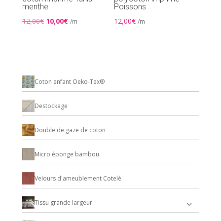
menthe
Poissons
Le
Le
12,00
€
10,00
€
12,00
€
/m
/m
prix
prix
initial
actuel
était :
est :
12,00€.
10,00€.
Coton enfant Oeko-Tex®
Destockage
Double de gaze de coton
Micro éponge bambou
Velours d'ameublement Cotelé
Tissu grande largeur