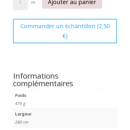
Ajouter au panier
m
de
Tissu
grande
largeur
Commander un échantillon (2,50
polycoton
€)
imprimé
Jungle
Informations
complémentaires
Poids
476 g
Largeur
280 cm