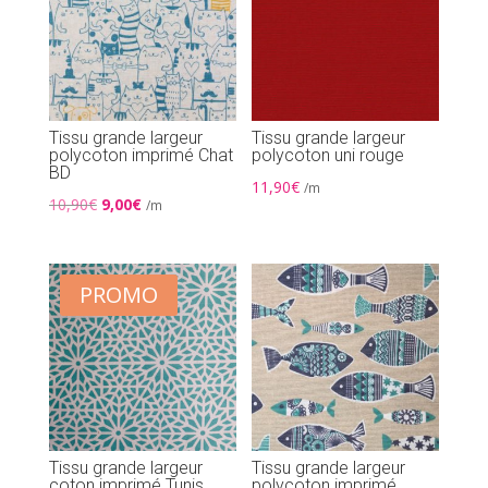
Tissu grande largeur
Tissu grande largeur
polycoton imprimé Chat
polycoton uni rouge
BD
11,90
€
/m
Le
Le
10,90
€
9,00
€
/m
prix
prix
initial
actuel
était :
est :
PROMO
10,90€.
9,00€.
Tissu grande largeur
Tissu grande largeur
coton imprimé Tunis
polycoton imprimé