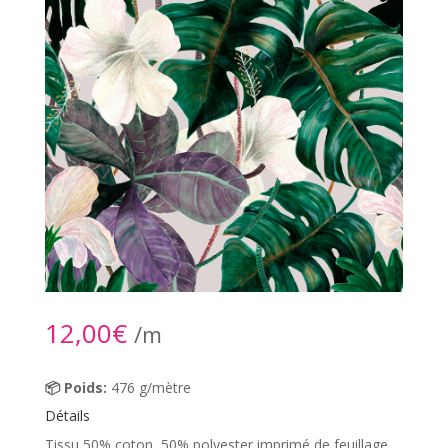
12,00
€
/m
📦 Poids:
476 g/mètre
Détails
Tissu 50% coton, 50% polyester imprimé de feuillage