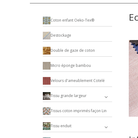
Ec
Coton enfant Oeko-Tex®
Destockage
Double de gaze de coton
Micro éponge bambou
Velours d'ameublement Cotelé
Tissu grande largeur
Tissus coton imprimés façon Lin
Tissu enduit