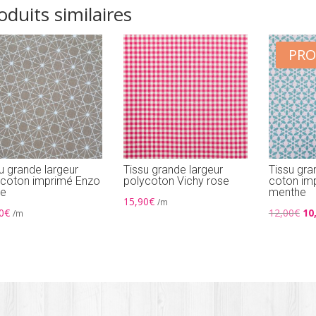
oduits similaires
PR
u grande largeur
Tissu grande largeur
Tissu gra
ycoton imprimé Enzo
polycoton Vichy rose
coton im
ge
menthe
15,90
€
/m
Le
0
€
12,00
€
10
/m
pri
init
éta
12,