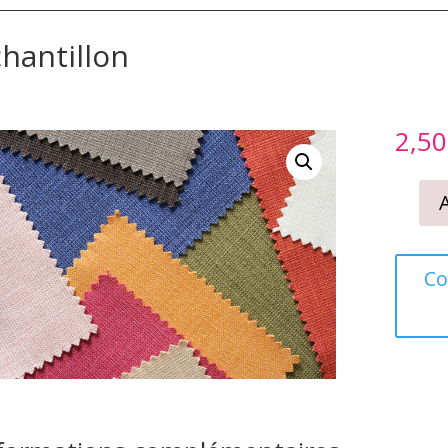
hantillon
2,50
quantité
de
Echantil
Co