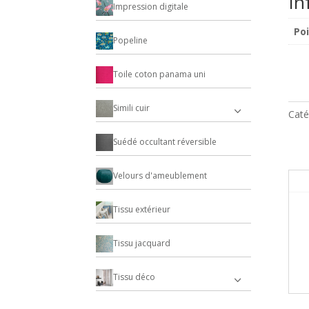
In
Impression digitale
Po
Popeline
Toile coton panama uni
Simili cuir
Caté
Suédé occultant réversible
Velours d'ameublement
Tissu extérieur
Tissu jacquard
Tissu déco