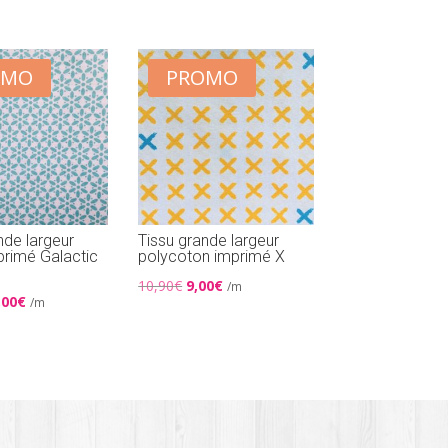
OMO
PROMO
nde largeur
Tissu grande largeur
primé Galactic
polycoton imprimé X
Le
Le
10,90
€
9,00
€
/m
Le
,00
€
/m
prix
prix
x
prix
initial
actuel
ial
actuel
était :
est :
it :
est :
10,90€.
9,00€.
00€.
10,00€.