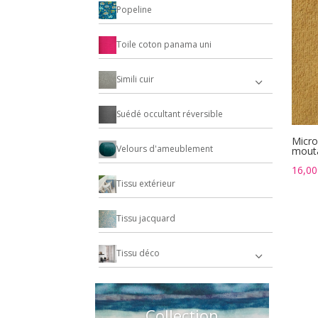
Popeline
Toile coton panama uni
Simili cuir
Suédé occultant réversible
Micr
Velours d'ameublement
mout
16,00
Tissu extérieur
Tissu jacquard
Tissu déco
Collection