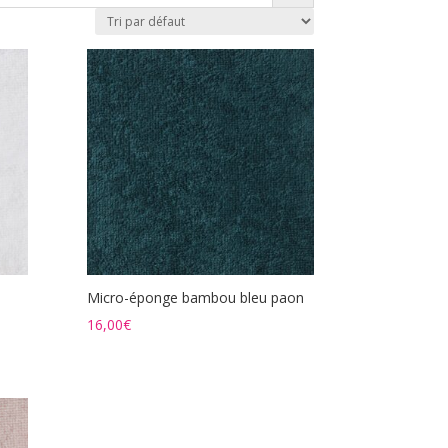
Micro-éponge bambou bleu paon
16,00
€