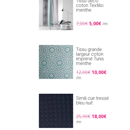
Tissu déco
coton Textilio
menthe
Le
Le
7,00
€
5,00
€
/m
prix
prix
initial
actuel
était :
est :
7,00€.
5,00€.
Tissu grande
largeur coton
imprimé Tunis
menthe
Le
Le
12,00
€
10,00
€
prix
prix
/m
initial
actuel
était :
est :
12,00€.
10,00€.
Simili cuir tressé
bleu nuit
Le
Le
25,90
€
18,00
€
prix
prix
/m
initial
actuel