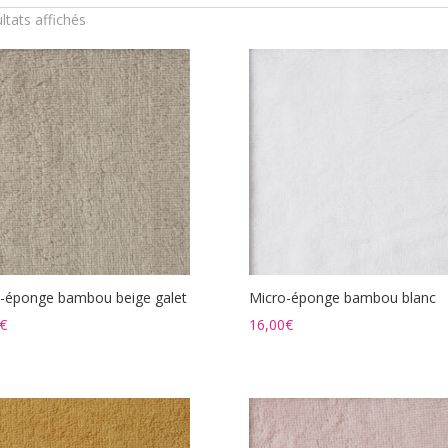
ultats affichés
-éponge bambou beige galet
Micro-éponge bambou blanc
€
16,00
€