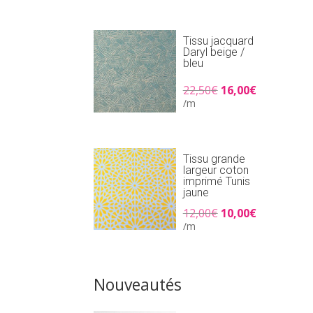
était :
est :
25,90€.
18,00€.
Tissu jacquard
Daryl beige /
bleu
Le
Le
22,50
€
16,00
€
prix
prix
/m
initial
actuel
était :
est :
22,50€.
16,00€.
Tissu grande
largeur coton
imprimé Tunis
jaune
Le
Le
12,00
€
10,00
€
prix
prix
/m
initial
actuel
était :
est :
12,00€.
10,00€.
Nouveautés