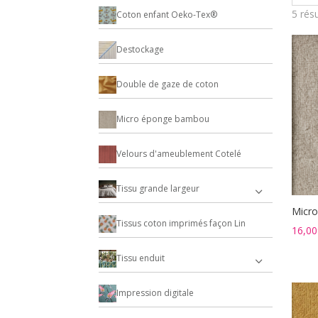
5 rés
Coton enfant Oeko-Tex®
Destockage
Double de gaze de coton
Micro éponge bambou
Velours d'ameublement Cotelé
Tissu grande largeur
Micro
Tissus coton imprimés façon Lin
16,00
Tissu enduit
Impression digitale