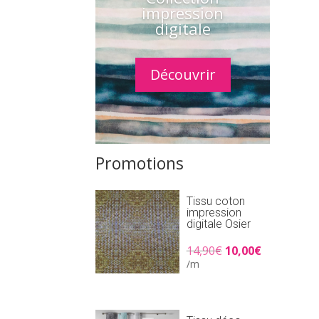
impression
digitale
Découvrir
Promotions
Tissu coton
impression
digitale Osier
Le
Le
14,90
€
10,00
€
prix
prix
/m
initial
actuel
était :
est :
14,90€.
10,00€.