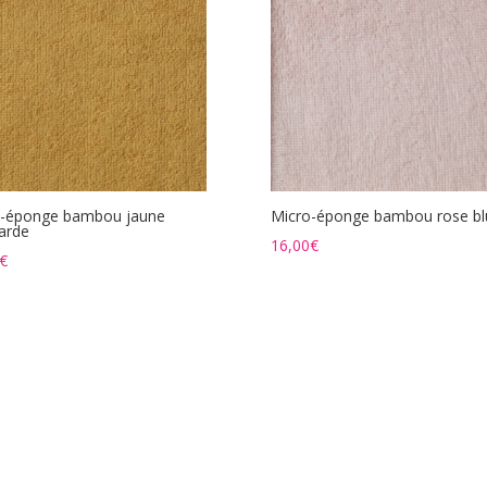
o-éponge bambou jaune
Micro-éponge bambou rose bl
arde
16,00
€
€